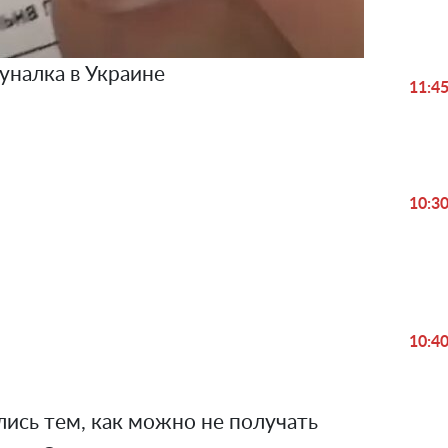
налка в Украине
11:4
10:3
Play
Video
10:4
ись тем, как можно не получать