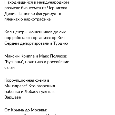
Находившийся в международном
6
розыске бизнесмен из Чернигова
Денис Пащенко фигурирует в
пленках о наркотрафике
Кол-центры мошенников до сих
1
пор работают: организатор Коч
Сердем депортировали в Турцию
Максим Криппа и Макс Поляков:
0
"Вулканы", политика и российские
связи
Коррупционная схема в
5
Минздраве? Кто разрешил
Бабенко и Лобасу гулять в
Варшаве
От Крыма до Москвы:
1