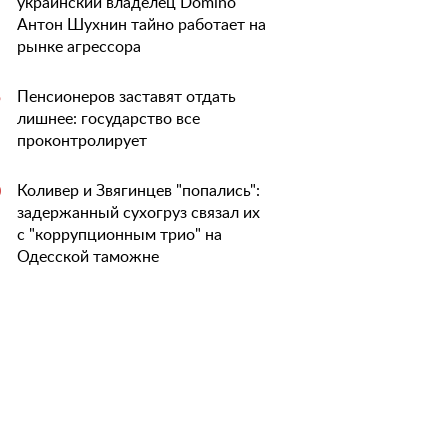
украинский владелец Domino
Антон Шухнин тайно работает на
рынке агрессора
Пенсионеров заставят отдать
5
лишнее: государство все
проконтролирует
Коливер и Звягинцев "попались":
0
задержанный сухогруз связал их
с "коррупционным трио" на
Одесской таможне