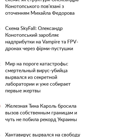
Конотопського пов'язані з
оточенням Михайла Федорова
Схема SkyFall: Олександр
5
Конотопський заробляє
надприбутки на Vampire та FPV-
дронах через фірми-пустушки
Мир на пороге катастрофы:
2
смертельный вирус-убийца
вырвался из секретной
лаборатории и уже собирает
первые жертвы
Железная Тина Кароль бросила
0
вызов собственным границам и
чуть не побила рекорд Украины
Хантавирус вырвался на свободу
5