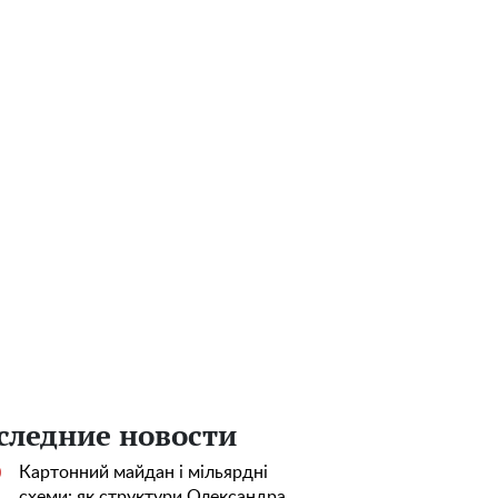
следние новости
Картонний майдан і мільярдні
0
схеми: як структури Олександра