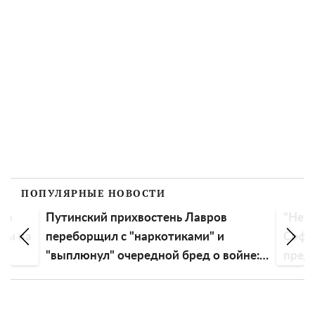
ПОПУЛЯРНЫЕ НОВОСТИ
прихвостень Лавров
"Нет репутации, проклин
 с "наркотиками" и
Софию Ротару прозвали
 очередной бред о войне:
предательницей
ргались"