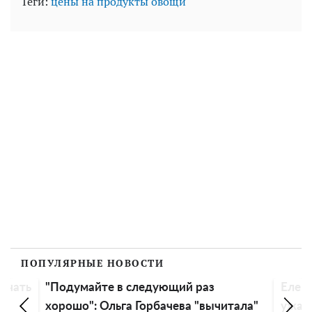
Теги:
цены на продукты
овощи
ПОПУЛЯРНЫЕ НОВОСТИ
начать
"Подумайте в следующий раз
Елен
хорошо": Ольга Горбачева "вычитала"
ужасн