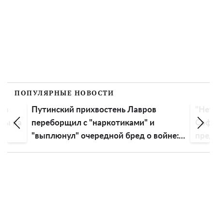
ПОПУЛЯРНЫЕ НОВОСТИ
без
Путинский прихвостень Лавров
"Нет 
ены на
переборщил с "наркотиками" и
Софи
"выплюнул" очередной бред о войне:
пред
"Мы не вторгались"