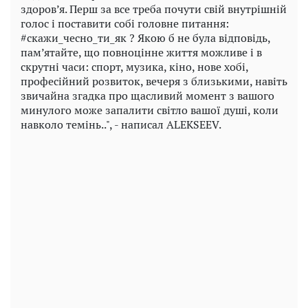
здоров’я. Перш за все треба почути свій внутрішній
голос і поставити собі головне питання:
#скажи_чесно_ти_як ? Якою б не була відповідь,
пам’ятайте, що повноцінне життя можливе і в
скрутні часи: спорт, музика, кіно, нове хобі,
професійний розвиток, вечеря з близькими, навіть
звичайна згадка про щасливий момент з вашого
минулого може запалити світло вашої душі, коли
навколо темінь..", - написал ALEKSEEV.
Play
Video