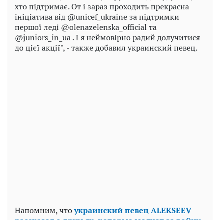
хто підтримає. От і зараз проходить прекрасна
ініціатива від @unicef_ukraine за підтримки
першої леді @olenazelenska_official та
@juniors_in_ua . І я неймовірно радий долучитися
до цієї акції", - также добавил украинский певец.
Напомним, что
украинский певец ALEKSEEV