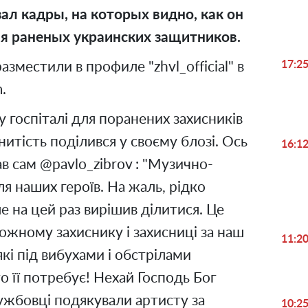
ал кадры, на которых видно, как он
ля раненых украинских защитников.
17:2
местили в профиле "zhvl_official" в
.
у госпіталі для поранених захисників
итість поділився у своєму блозі. Ось
16:1
ав сам @pavlo_zibrov : "Музично-
я наших героїв. На жаль, рідко
ле на цей раз вирішив ділитися. Це
ожному захиснику і захисниці за наш
11:2
які під вибухами і обстрілами
 її потребує! Нехай Господь Бог
лужбовці подякували артисту за
10:2