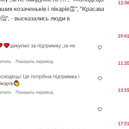
12:3
ших козаченьків і лікарів👏", "Красава
", - высказались люди в
19:4
11:2
13:5
17:5