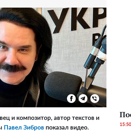
По
ец и композитор, автор текстов и
15:5
ны
Павел Зибров
показал видео.