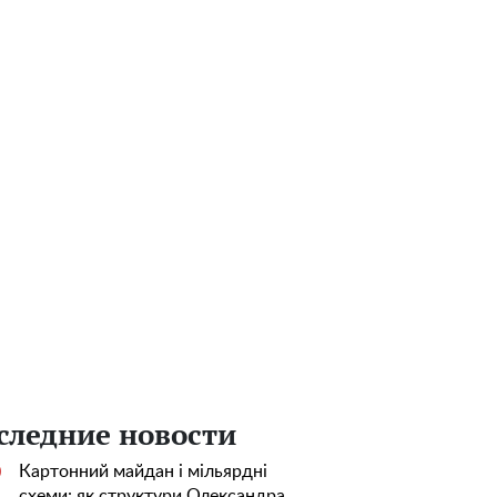
следние новости
Картонний майдан і мільярдні
0
схеми: як структури Олександра