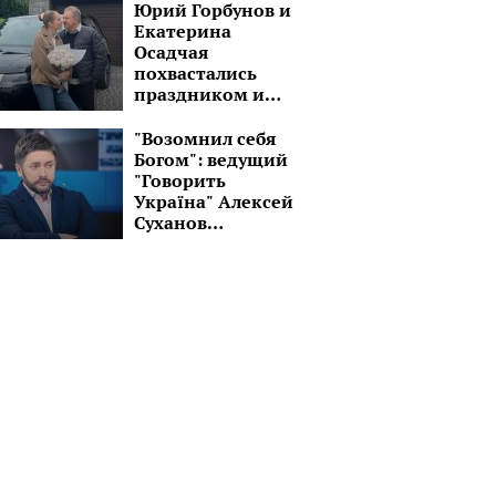
Юрий Горбунов и
Екатерина
Осадчая
похвастались
праздником и
шикарным
черным авто:
"Возомнил себя
"Завтра снова в
Богом": ведущий
путь!"
"Говорить
Україна" Алексей
Суханов
превратился в
пастыря