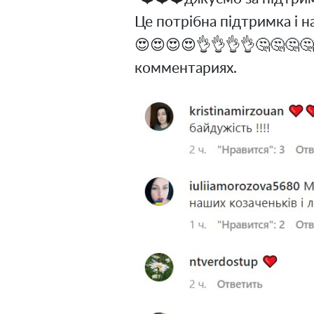
Це потрібна підтримка і на
😍😍😍😍👌👌👌👌🤔🤔🤔🤔
комментариях.