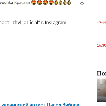
ст "zhvl_official" в Instagram
17:1
16:3
По
 украинский артист Павел Зибров