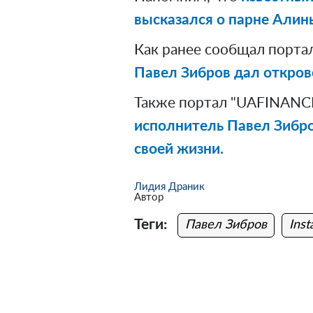
высказался о парне Алины
Как ранее сообщал порта
Павел Зибров дал откров
Также портал "UAFINANCE
исполнитель Павел Зибр
своей жизни.
Лидия Драник
Автор
Теги:
Павел Зибров
Ins