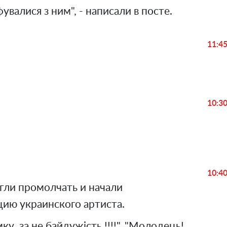
увалися з ним", - написали в посте.
11:4
Play
10:3
Video
10:4
гли промолчать и начали
ию украинского артиста.
у ,за не байдужість !!!!", "Молодець!