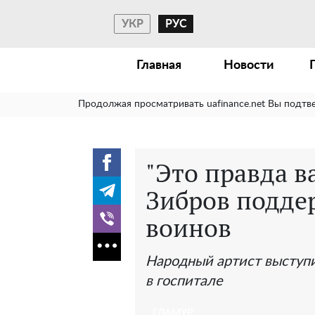
УКР
РУС
Главная
Новости
Продолжая просматривать uafinance.net Вы подтв
"Это правда в
Зибров подде
воинов
Народный артист выступ
в госпитале
ГЛАМУР