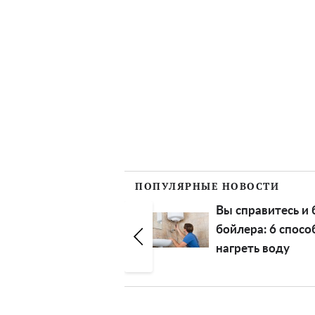
ПОПУЛЯРНЫЕ НОВОСТИ
Вы справитесь и без
Юрий Горбунов
бойлера: 6 способов
Екатерина Оса
нагреть воду
похвастались
праздником и
шикарным чер
авто: "Завтра с