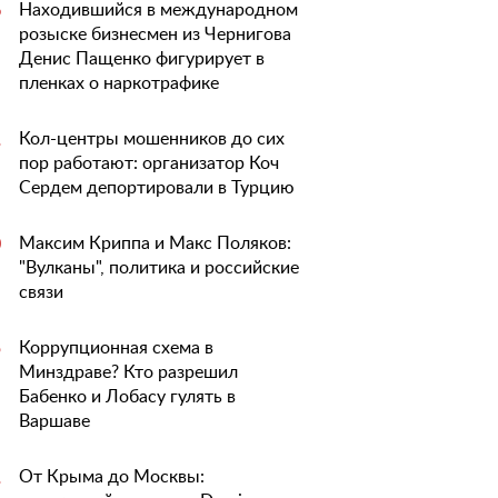
Находившийся в международном
6
розыске бизнесмен из Чернигова
Денис Пащенко фигурирует в
пленках о наркотрафике
Кол-центры мошенников до сих
1
пор работают: организатор Коч
Сердем депортировали в Турцию
Максим Криппа и Макс Поляков:
0
"Вулканы", политика и российские
связи
Коррупционная схема в
5
Минздраве? Кто разрешил
Бабенко и Лобасу гулять в
Варшаве
От Крыма до Москвы:
1