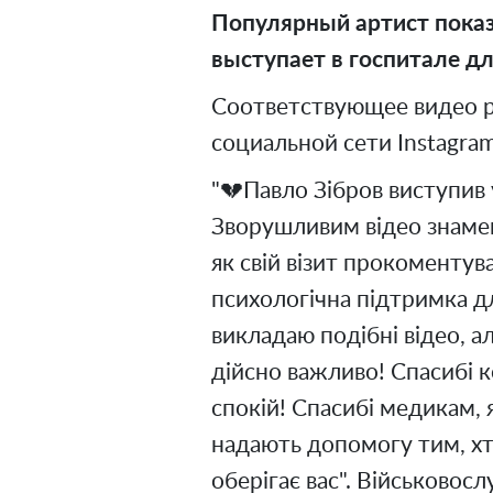
Популярный артист показ
выступает в госпитале д
Соответствующее видео раз
социальной сети Instagram
"💔Павло Зібров виступив 
Зворушливим відео знамен
як свій візит прокоментув
психологічна підтримка дл
викладаю подібні відео, а
дійсно важливо! Спасибі к
спокій! Спасибі медикам, 
надають допомогу тим, хто
оберігає вас". Військовос