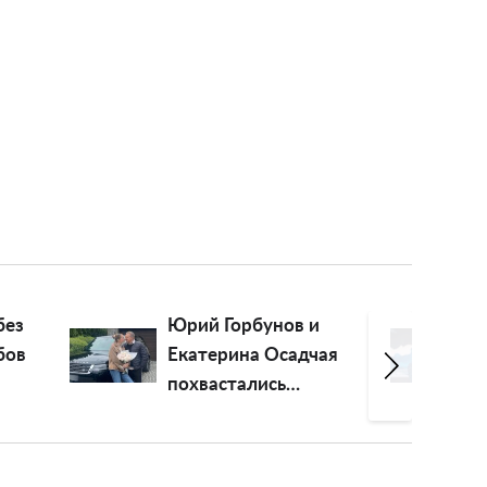
 и
"Возомнил себя
дчая
Богом": ведущий
"Говорить Україна"
Алексей Суханов
ным
превратился в
нова в
пастыря