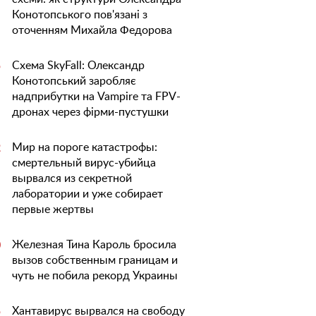
Конотопського пов'язані з
оточенням Михайла Федорова
Схема SkyFall: Олександр
5
Конотопський заробляє
надприбутки на Vampire та FPV-
дронах через фірми-пустушки
Мир на пороге катастрофы:
2
смертельный вирус-убийца
вырвался из секретной
лаборатории и уже собирает
первые жертвы
Железная Тина Кароль бросила
0
вызов собственным границам и
чуть не побила рекорд Украины
Хантавирус вырвался на свободу
5