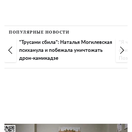
ПОПУЛЯРНЫЕ НОВОСТИ
"Трусами сбила": Наталья Могилевская
"Я чу
психанула и побежала уничтожать
обиду
дрон-камикадзе
Пози
эмоц