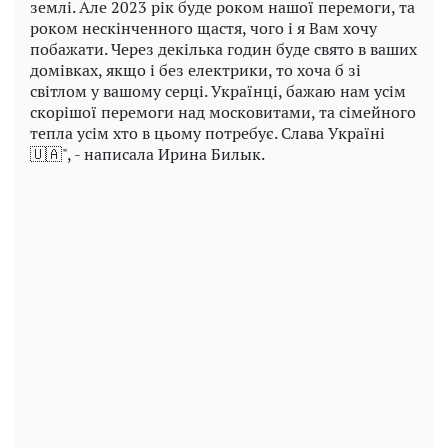
землі. Але 2023 рік буде роком нашої перемоги, та
роком нескінченного щастя, чого і я Вам хочу
побажати. Через декілька годин буде свято в ваших
домівках, якщо і без електрики, то хоча б зі
світлом у вашому серці. Українці, бажаю нам усім
скорішої перемоги над московитами, та сімейного
тепла усім хто в цьому потребує. Слава Україні
🇺🇦", - написала Ирина Билык.
Play
Video