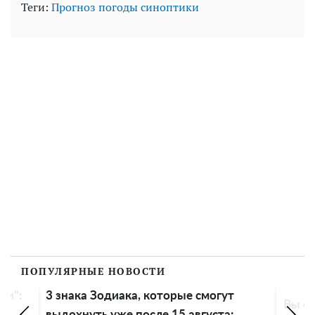
Теги:
Прогноз погоды
синоптики
ПОПУЛЯРНЫЕ НОВОСТИ
ли":
3 знака Зодиака, которые смогут
Вы сп
выдохнуть уже после 15 августа: