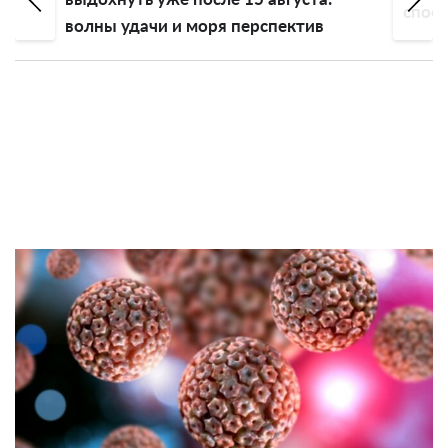
спосо
волны удачи и моря перспектив