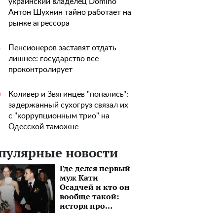
украинский владелец Domino
Антон Шухнин тайно работает на
рынке агрессора
Пенсионеров заставят отдать
5
лишнее: государство все
проконтролирует
Коливер и Звягинцев "попались":
0
задержанный сухогруз связал их
с "коррупционным трио" на
Одесской таможне
пулярные новости
Где делся первый
муж Кати
Осадчей и кто он
вообще такой:
исторя про
бизнесмена,