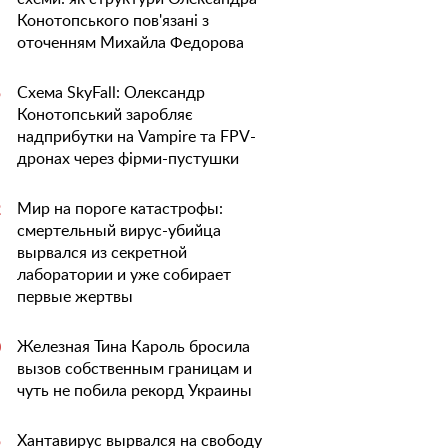
Конотопського пов'язані з
оточенням Михайла Федорова
Схема SkyFall: Олександр
5
Конотопський заробляє
надприбутки на Vampire та FPV-
дронах через фірми-пустушки
Мир на пороге катастрофы:
2
смертельный вирус-убийца
вырвался из секретной
лаборатории и уже собирает
первые жертвы
Железная Тина Кароль бросила
0
вызов собственным границам и
чуть не побила рекорд Украины
Хантавирус вырвался на свободу
5