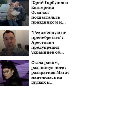
который на 15 лет
Юрий Горбунов и
старше
Екатерина
Осадчая
похвастались
праздником и
шикарным
черным авто:
"Рекомендую не
"Завтра снова в
пренебрегать":
путь!"
Арестович
предупредил
украинцев об
особой опасности
со стороны рф
Стала раком,
раздвинув ноги:
развратная Maruv
нацелилась на
глупых и
озабоченных
малолеток