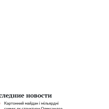
следние новости
Картонний майдан і мільярдні
0
схеми: як структури Олександра