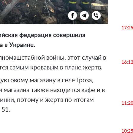
17:2
сийская федерация совершила
а в Украине.
лномашстабной войны, этот случай в
16:1
тся самым кровавым в плане жертв.
уктовому магазину в селе Гроза,
и магазина также находится кафе и в
инки, потому и жертв по итогам
11:2
 51.
10:2