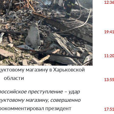
12:3
19:4
11:2
дуктовому магазину в Харьковской
области
13:5
российское преступление – удар
уктовому магазину, совершенно
 прокомментировал президент
17:5