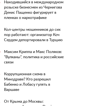
Находившийся в международном
6
розыске бизнесмен из Чернигова
Денис Пащенко фигурирует в
пленках о наркотрафике
Кол-центры мошенников до сих
1
пор работают: организатор Коч
Сердем депортировали в Турцию
Максим Криппа и Макс Поляков:
0
"Вулканы", политика и российские
связи
Коррупционная схема в
5
Минздраве? Кто разрешил
Бабенко и Лобасу гулять в
Варшаве
От Крыма до Москвы:
1