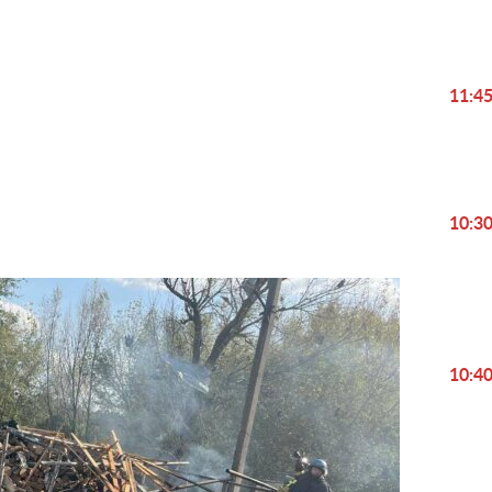
11:4
Play
Video
10:3
10:4