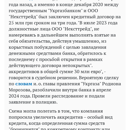
года назад, а именно в конце декабря 2020 между
государственным "Укргазбанком" и ООО
"Нексттрейд" был заключен кредитный договор на
25 млн грн сроком на три года. "В июле 2023 года
должностные лица ООО "Нексттрейд", не
намереваясь в дальнейшем выполнять взятые на
себя обязательства, действуя умышленно, из
корыстных побуждений с целью завладения
денежными средствами банка, обратилось к
последнему с просьбой открытия в рамках
действующего договора непокрытых".
аккредитивов в общей сумме 30 млн евро", -
говорится в судебном решении. Вероятную сделку
по
словам
и. о. главы правления "Укргаза" Родиона
Морозова, разоблачили внутри банка в апреле
2024 года. Провели расследование и подали
заявление в полицию.
Схема могла полегать в том, что компания
попросила увеличить аккредитив – особый вид
кредита, когда определенная сумма средств
"бронируется" по конкретному контракту или