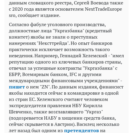
данным словацкого реестра, Сергей Воевода также
с 2020 года является основателем NextTradeEurope
sro, сообщает издание.
Согласно фабуле уголовного производства,
должностные лица "Укргазбанка" (кредитный
комитет) якобы не знали о преступных
намерениях "Нексттрейда". Но опыт банкиров
практически исключает возможность такого
неведения. Например, Геннадий Хелемский -
"имел
репутацию одного из ключевых банкиров страны,
отвечал за успешные контракты "Укргазбанка" с
ЕБРР, Всемирным банком, IFC и другими
международными финансовыми учреждениями" -
пишет
о нем "ZN". По данным издания, финансист
якобы находится сейчас в командировке в одной
из стран ЕС. Хелемского считают человеком
экспредседателя правления НБУ Кирилла
Шевченко, также возглавлявшего "Укргаз"
(подозревается НАБУ в хищении средств банка,
сейчас скрывается в Австрии). Василец несколько
лет назад был одним из
претендентов
на