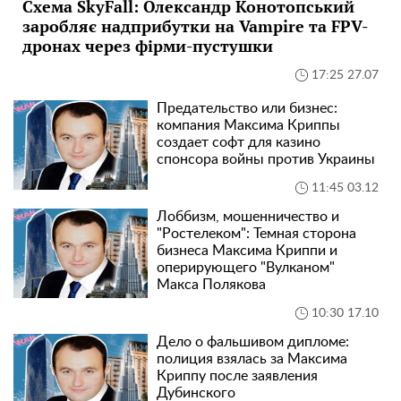
Схема SkyFall: Олександр Конотопський
заробляє надприбутки на Vampire та FPV-
дронах через фірми-пустушки
17:25 27.07
Предательство или бизнес:
компания Максима Криппы
создает софт для казино
спонсора войны против Украины
11:45 03.12
Лоббизм, мошенничество и
"Ростелеком": Темная сторона
бизнеса Максима Криппи и
оперирующего "Вулканом"
Макса Полякова
10:30 17.10
Дело о фальшивом дипломе:
полиция взялась за Максима
Криппу после заявления
Дубинского