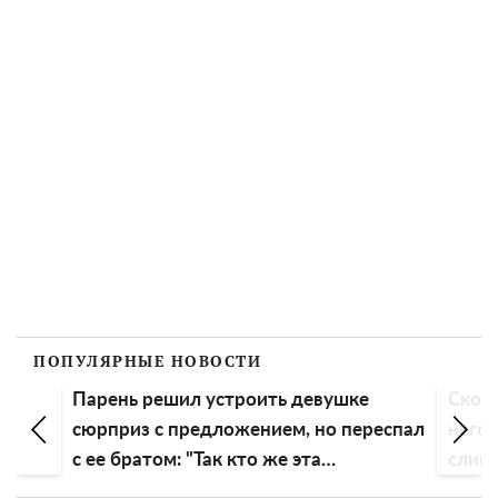
ПОПУЛЯРНЫЕ НОВОСТИ
Парень решил устроить девушке
Скоро
сюрприз с предложением, но переспал
него:
с ее братом: "Так кто же эта
слив
счастливица?"