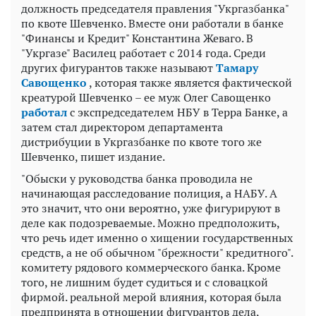
должность председателя правления "Укргазбанка"
по квоте Шевченко. Вместе они работали в банке
"Финансы и Кредит" Константина Жеваго. В
"Укргазе" Василец работает с 2014 года. Среди
других фигурантов также называют
Тамару
Савощенко
, которая также является фактической
креатурой Шевченко – ее муж Олег Савощенко
работал
с экспредседателем НБУ в Терра Банке, а
затем стал директором департамента
дистрибуции в Укргазбанке по квоте того же
Шевченко, пишет издание.
"Обыски у руководства банка проводила не
начинающая расследование полиция, а НАБУ. А
это значит, что они вероятно, уже фигурируют в
деле как подозреваемые. Можно предположить,
что речь идет именно о хищении государственных
средств, а не об обычном "брежности" кредитного".
комитету рядового коммерческого банка. Кроме
того, не лишним будет судиться и с словацкой
фирмой. реальной мерой влияния, которая была
предпринята в отношении фигурантов дела,