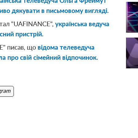
раїнська телеведуча Ольга Фреймут
ливо дякувати в письмовому вигляді.
ртал "UAFINANCE",
українська ведуча
сний пристрій.
" писав, що
відома телеведуча
а про свій сімейний відпочинок.
gram