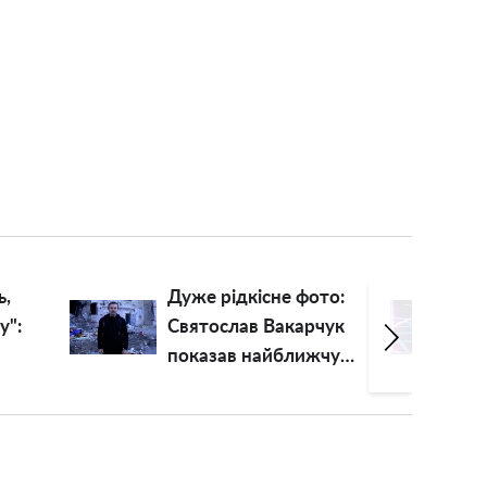
то:
"Маячня неосвіченої
чук
хабалки, театр
чу
одного актора":
розлючену Олю
Полякову
"розчленували" на
очах у росіян