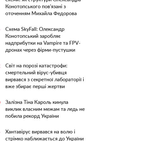
Конотопського пов'язані з
оточенням Михайла Федорова
Схема SkyFall: Олександр
5
Конотопський заробляє
надприбутки на Vampire та FPV-
дронах через фірми-пустушки
Світ на порозі катастрофи:
2
смертельний вірус-убивця
вирвався з секретної лабораторії і
вже збирає перші жертви
Залізна Тіна Кароль кинула
0
виклик власним межам та ледь не
побила рекорд України
Хантавірус вирвався на волю і
5
стрімко наближається до України