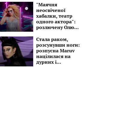
знов в дорогу!"
"Маячня
неосвіченої
хабалки, театр
одного актора":
розлючену Олю
Полякову
"розчленували"
Стала раком,
на очах у росіян
розсунувши ноги:
розпусна Maruv
націлилася на
дурних і
стурбованих
малоліток