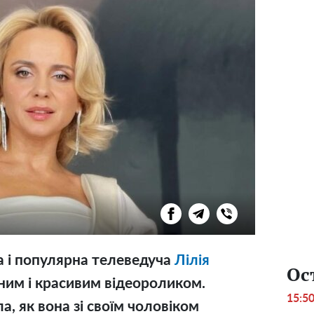
а і популярна телеведуча
Лілія
Ос
им і красивим відеороликом.
15:5
а, як вона зі своїм чоловіком