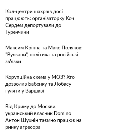
Кол-центри шахраїв досі
1
працюють: організаторку Коч
Сердем депортували до
Туреччини
Максим Кріппа та Макс Поляков:
0
"Вулкани", політика та російські
зв'язки
Корупційна схема у МОЗ? Хто
5
дозволив Бабенку та Лобасу
гуляти у Варшаві
Від Криму до Москви:
1
український власник Domino
Антон Шухнін таємно працює на
ринку агресора