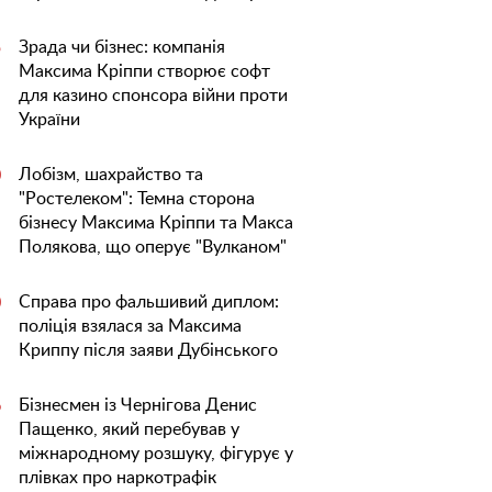
Зрада чи бізнес: компанія
5
Максима Кріппи створює софт
для казино спонсора війни проти
України
Лобізм, шахрайство та
0
"Ростелеком": Темна сторона
бізнесу Максима Кріппи та Макса
Полякова, що оперує "Вулканом"
Справа про фальшивий диплом:
0
поліція взялася за Максима
Криппу після заяви Дубінського
Бізнесмен із Чернігова Денис
6
Пащенко, який перебував у
міжнародному розшуку, фігурує у
плівках про наркотрафік