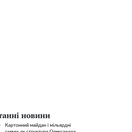
танні новини
Картонний майдан і мільярдні
0
схеми: як структури Олександра