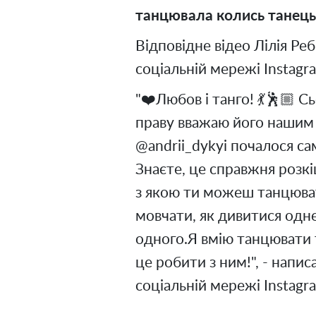
танцювала колись танець
Відповідне відео Лілія Ре
соціальній мережі Instagr
"❤️Любов і танго! 💃🕺🏼
праву вважаю його нашим 
@andrii_dykyi почалося са
Знаєте, це справжня розк
з якою ти можеш танцюват
мовчати, як дивитися одне
одного.Я вмію танцювати 
це робити з ним!", - написа
соціальній мережі Instagr