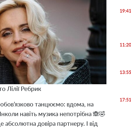
19:4
11:2
13:5
о Лілії Ребрик
17:5
и обов’язково танцюємо: вдома, на
 Інколи навіть музика непотрібна 🙈🤣
це абсолютна довіра партнеру. І від