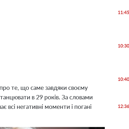
11:4
Play
10:3
Video
10:4
про те, що саме завдяки своєму
 танцювати в 29 років. За словами
ає всі негативні моменти і погані
12:3