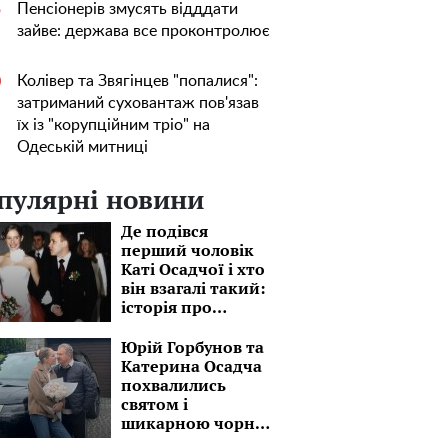
Пенсіонерів змусять відддати
5
зайве: держава все проконтролює
Колівер та Звягінцев "попалися":
0
затриманий суховантаж пов'язав
їх із "корупційним тріо" на
Одеській митниці
пулярні новини
Де подівся
перший чоловік
Каті Осадчої і хто
він взагалі такий:
історія про
бізнесмена, який
на 15 років
Юрій Горбунов та
старший
Катерина Осадча
похвалились
святом і
шикарною чорню
автівкою: "Завтра