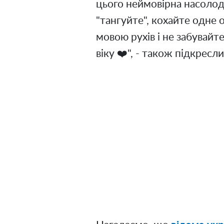
цього неймовірна насолод
"тангуйте", кохайте одне 
мовою рухів і не забувайте
віку ❤️", - також підкресл