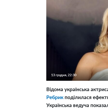
13 грудня, 22:30
Відома українська актрис
Ребрик
поділилася ефектн
Українська ведуча показал