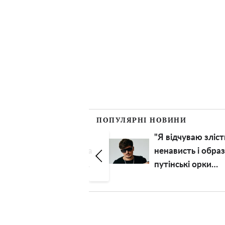
ПОПУЛЯРНІ НОВИНИ
"Я відчуваю злість,
Дуже рідкісне фо
ненависть і образу":
Святослав Вакар
путінські орки
показав найближ
довели Позитива до
людину
втрати контролю
над емоціями