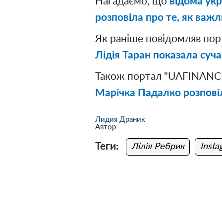
Нагадаємо, що
відома ук
розповіла про те, як важ
Як раніше повідомляв по
Лідія Таран показала суча
Також портал "UAFINANCE
Марічка Падалко розповіл
Лидия Драник
Автор
Теги:
Лілія Ребрик
Insta