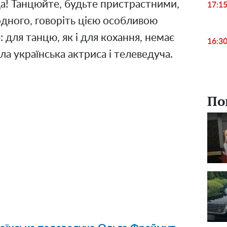
а! Танцюйте, будьте пристрастними,
17:1
одного, говоріть цією особливою
: для танцю, як і для кохання, немає
16:3
ила українська актриса і телеведуча.
По