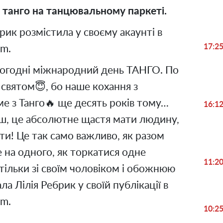
 танго на танцювальному паркеті.
брик розмістила у своєму акаунті в
17:2
am.
 Сьогодні міжнародний день ТАНГО. По
святом😇, бо наше кохання з
ме з Танго🔥 ще десять років тому…
16:1
іш, це абсолютне щастя мати людину,
и! Це так само важливо, як разом
 на одного, як торкатися одне
11:2
тільки зі своїм чоловіком і обожнюю
ла Лілія Ребрик у своїй публікації в
am.
10:2