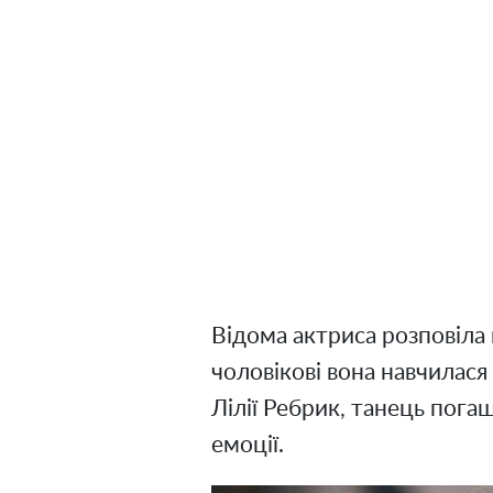
Відома актриса розповіла 
чоловікові вона навчилася
Лілії Ребрик, танець погаш
емоції.