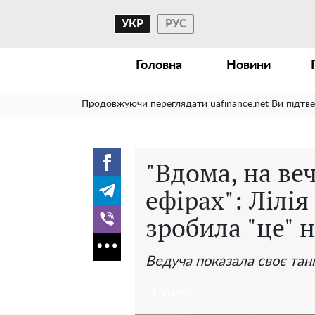
УКР
РУС
Головна
Новини
Продовжуючи переглядати uafinance.net Ви підтв
"Вдома, на ве
ефірах": Лілія
зробила "це" н
Ведуча показала своє тан
ГЛАМУР