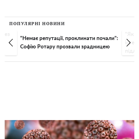
ПОПУЛЯРНІ НОВИНИ
"Як давня старенька, сміх ідіотський":
нати почали":
істеричній Анастасії Волочковій радять
зрадницею
підлікувати голову