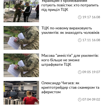
Українцям з бронюванням
готують повістки: хто потрапить
під приціл ТЦК
19:17 16.08
ТЦК по-новому вираховують
ухилянтів: як знаходять чоловіків
17:11 16.08
Масова "амністія" для ухилянтів:
кого більше не зможе
штрафувати ТЦК
09:05 19.07
Олександр Чигаєв: як
криптотрейдер став скамером та
аферистом
07:04 09.02