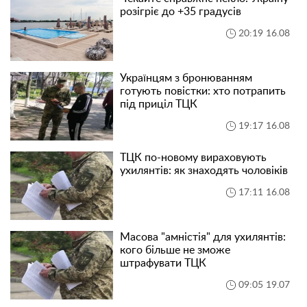
розігріє до +35 градусів
20:19 16.08
Українцям з бронюванням
готують повістки: хто потрапить
під приціл ТЦК
19:17 16.08
ТЦК по-новому вираховують
ухилянтів: як знаходять чоловіків
17:11 16.08
Масова "амністія" для ухилянтів:
кого більше не зможе
штрафувати ТЦК
09:05 19.07