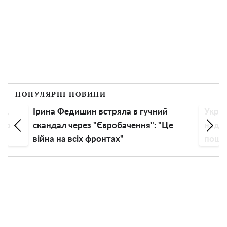
ПОПУЛЯРНІ НОВИНИ
Ірина Федишин встряла в гучний
Українськ
скандал через "Євробачення": "Це
надбавки 
війна на всіх фронтах"
пощастить