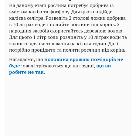
На даному етапі рослина потребує добрива із
вмістом калію та фосфору. Для цього підійде
калієва селітра. Розведіть 2 столові ложки добрива
в 10 літрах води і полийте рослини під корінь. З
народних засобів скористайтесь деревною золою.
Для цього 1 літр золи розчиніть у 10 літрах води та
залиште для настоювання на кілька годин. Далі
потрібно процідити та полити рослини під корінь.
Нагадаємо, що
половина врожаю помідорів не
буде:
овочі тріскаються ще на грядці,
що ви
робите не так.