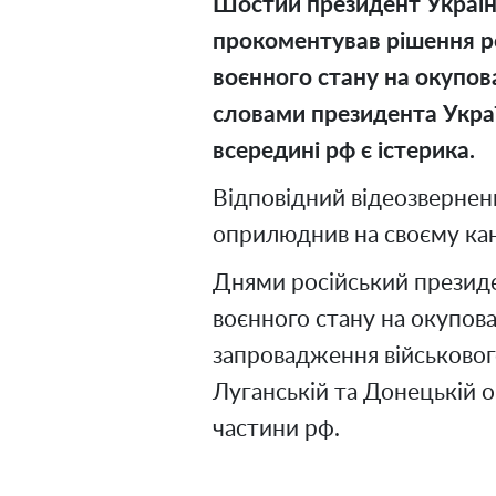
Шостий президент Украї
прокоментував рішення р
воєнного стану на окупов
словами президента Украї
всередині рф є істерика.
Відповідний відеозверне
оприлюднив на своєму кана
Днями російський президе
воєнного стану на окупова
запровадження військового
Луганській та Донецькій о
частини рф.