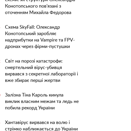
Конотопського пов'язані з
оточенням Михайла Федорова
Схема SkyFall: Олександр
5
Конотопський заробляє
надприбутки на Vampire та FPV-
дронах через фірми-пустушки
Світ на порозі катастрофи:
2
смертельний вірус-убивця
вирвався з секретної лабораторії і
вже збирає перші жертви
Залізна Тіна Кароль кинула
0
виклик власним межам та ледь не
побила рекорд України
Хантавірус вирвався на волю і
5
стрімко наближається до України