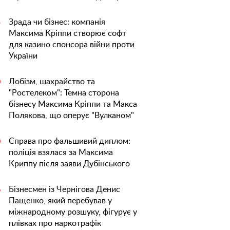
Зрада чи бізнес: компанія
5
Максима Кріппи створює софт
для казино спонсора війни проти
України
Лобізм, шахрайство та
0
"Ростелеком": Темна сторона
бізнесу Максима Кріппи та Макса
Полякова, що оперує "Вулканом"
Справа про фальшивий диплом:
0
поліція взялася за Максима
Криппу після заяви Дубінського
Бізнесмен із Чернігова Денис
6
Пащенко, який перебував у
міжнародному розшуку, фігурує у
плівках про наркотрафік