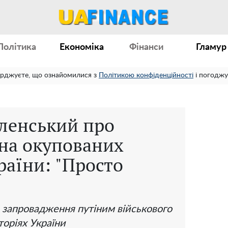
Політика
Економіка
Фінанси
Гламур
ерджуєте, що ознайомилися з
Політикою конфіденційності
і погоджу
ленський про
 на окупованих
раїни: "Просто
 запровадження путіним військового
торіях України