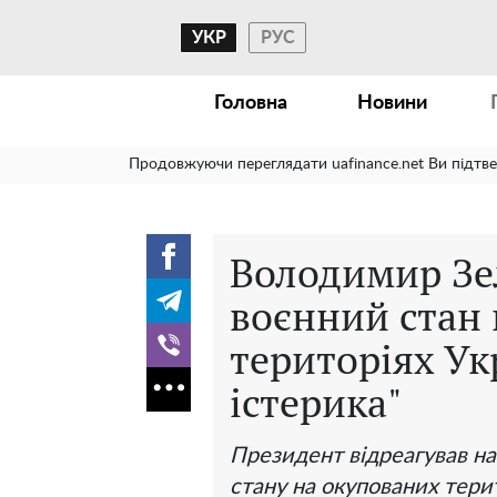
УКР
РУС
Головна
Новини
Продовжуючи переглядати uafinance.net Ви підтв
Володимир Зе
воєнний стан
територіях Ук
істерика"
Президент відреагував на
стану на окупованих тери