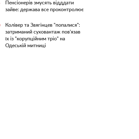
Пенсіонерів змусять відддати
5
зайве: держава все проконтролює
Колівер та Звягінцев "попалися":
0
затриманий суховантаж пов'язав
їх із "корупційним тріо" на
Одеській митниці