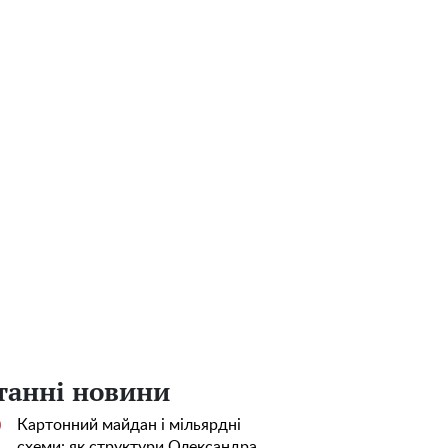
танні новини
Картонний майдан і мільярдні
0
схеми: як структури Олександра