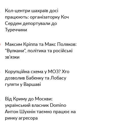
Кол-центри шахраїв досі
1
працюють: організаторку Коч
Сердем депортували до
Туреччини
Максим Кріппа та Макс Поляков:
0
"Вулкани", політика та російські
зв'язки
Корупційна схема у МОЗ? Хто
5
дозволив Бабенку та Лобасу
гуляти у Варшаві
Від Криму до Москви:
1
український власник Domino
Антон Шухнін таємно працює на
ринку агресора