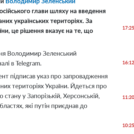
ни
Володимир Зеленський
осійського глави шляху на введення
аних українських територіях. За
17:2
ни, це рішення вказує на те, що
ння Володимир Зеленський
лі в Telegram.
16:1
нт підписав указ про запровадження
них територіях України. Йдеться про
 стану у Запорізькій, Херсонській,
11:2
бластях, які путін приєднав до
10:2