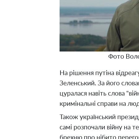
Фото Вол
На рішення путіна відреа
Зеленський. За його слова
цуралася навіть слова "вій
кримінальні справи на люд
Також український президе
самі розпочали війну на те
брехню про нібито перегов