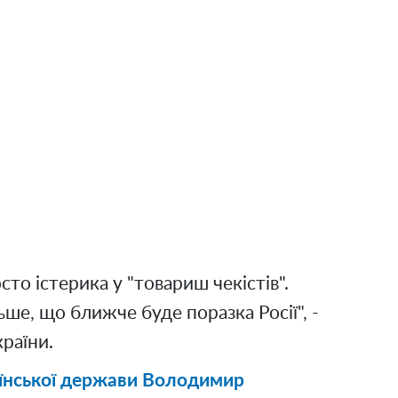
сто істерика у "товариш чекістів".
ьше, що ближче буде поразка Росії", -
раїни.
аїнської держави Володимир