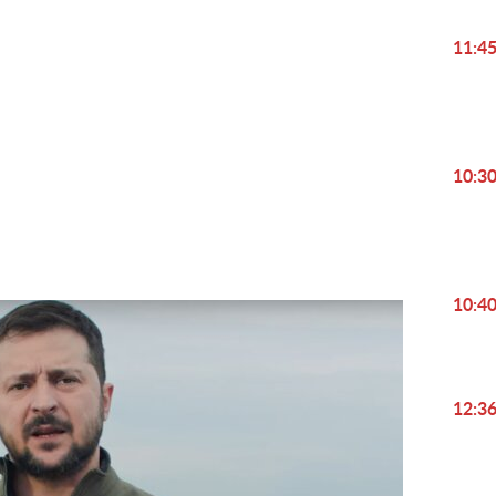
11:4
Play
10:3
Video
10:4
12:3