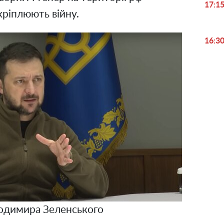
17:1
акріплюють війну.
16:3
одимира Зеленського