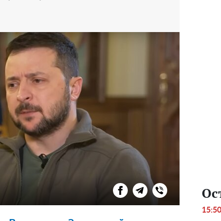
Ос
15:5