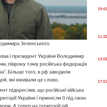
19:4
11:2
одимира Зеленського
гував і президент України Володимир
13:5
ми, півроку тому російська федерація
на". Більше того, в рф заводили
ей, які вживали це слово.
17:5
нт підкреслив, що російські війська
риторії України і принесли її під свою
ори. А тепер на території рф