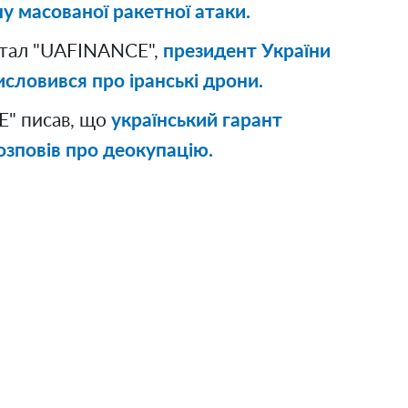
у масованої ракетної атаки.
ртал "UAFINANCE",
президент України
словився про іранські дрони.
" писав, що
український гарант
зповів про деокупацію.