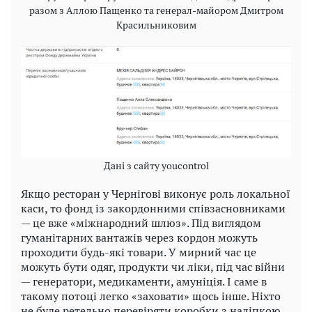
разом з Аллою Пащенко та генерал-майором Дмитром
Красильниковим
Дані з сайту youcontrol
Якщо ресторан у Чернігові виконує роль локальної
каси, то фонд із закордонними співзасновниками
— це вже «міжнародний шлюз». Під виглядом
гуманітарних вантажів через кордон можуть
проходити будь-які товари. У мирний час це
можуть бути одяг, продукти чи ліки, під час війни
— генератори, медикаменти, амуніція. І саме в
такому потоці легко «заховати» щось інше. Ніхто
не буде ретельно перевіряти коробки з наліпкою