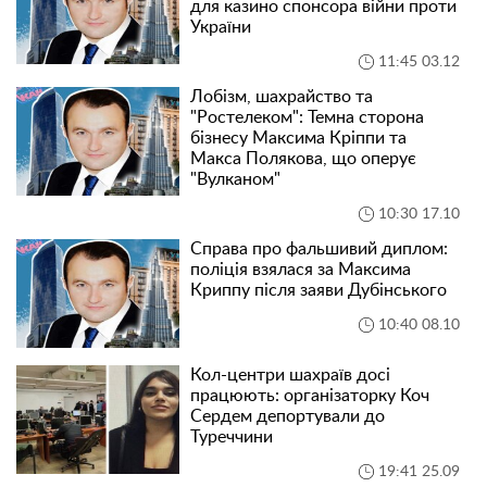
для казино спонсора війни проти
України
11:45 03.12
Лобізм, шахрайство та
"Ростелеком": Темна сторона
бізнесу Максима Кріппи та
Макса Полякова, що оперує
"Вулканом"
10:30 17.10
Справа про фальшивий диплом:
поліція взялася за Максима
Криппу після заяви Дубінського
10:40 08.10
Кол-центри шахраїв досі
працюють: організаторку Коч
Сердем депортували до
Туреччини
19:41 25.09