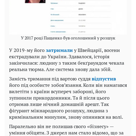
У 2017 році Пащенко був оголошений у розшук
У 2019-му його
затримали
у Швейцарії, восени
екстрадували до України. Здавалося, історія
закінчилася: людину з таким бекґраундом чекала
реальна тюрма. Але система знову дала збій.
Замість тримання під вартою суддя
відпустив
його під особисте зобов’язання. Коли він намагався
вилетіти з країни всупереч забороні, його
зупинили прикордонники. Та й після цього
отримав лише нічний домашній арешт. Так
фігурант міжнародного розшуку, людина з
кримінальним минулим, знову опинився на волі.
Паралельно він не полишав свого «бізнесу» —
уміння обіцяти. З джерел нам стало відомо, що за