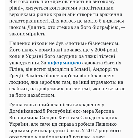
Він говорить про «домовленості на високому
рівні», хизується контактами з політичними
верхівками різних країн аби створити враження
недоторканності. Для когось це могло б видатися
шоком. Для тих, хто стежив за його біографією, —
закономірність.
Пащенко ніколи не був «чистим» бізнесменом.
Його шлях у криміналі почався ще у 2004 році,
коли в Україні його засудили за тяжкі тілесні
ушкодження. За
інформацією
адвоката Євгенія
Гіліна, він встиг відсидіти в Іспанії, Андоррі та
Греції. Замість бізнес-кар’єри він обрав шлях
людини, яка заробляє там, де інші втрачають: на
слабких, на довірливих, на системі, яка не встигає
за його нахабством.
Гучна слава прийшла після викрадення у
Домініканській Республіці екс-мера Херсона
Володимира Сальдо. Хоч і сам Сальдо зрадник
України, але саме ця справа зробила Пащенко
відомим у міжнародних базах. У 2017 році його
оголосили у національний розшук, а вже