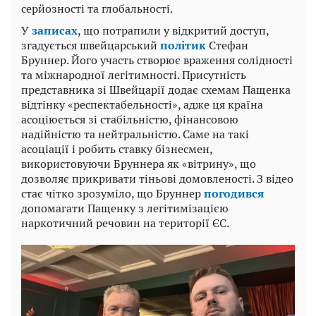
серйозності та глобальності.
У
записах
, що потрапили у відкритий доступ,
згадується швейцарський
політик
Стефан
Бруннер. Його участь створює враження солідності
та міжнародної легітимності. Присутність
представника зі Швейцарії додає схемам Пащенка
відтінку «респектабельності», адже ця країна
асоціюється зі стабільністю, фінансовою
надійністю та нейтральністю. Саме на такі
асоціації і робить ставку бізнесмен,
використовуючи Бруннера як «вітрину», що
дозволяє прикривати тіньові домовленості. З відео
стає чітко зрозуміло, що Бруннер
погодився
допомагати Пащенку з легітимізацією
наркотичний речовин на території ЄС.