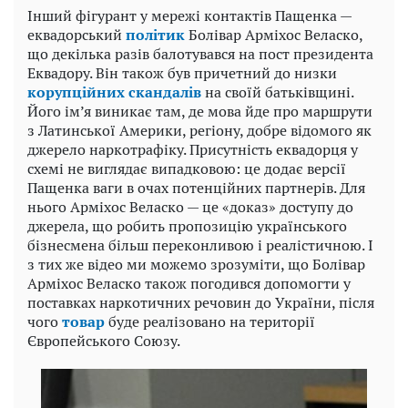
Інший фігурант у мережі контактів Пащенка —
еквадорський
політик
Болівар Арміхос Веласко,
що декілька разів балотувався на пост президента
Еквадору. Він також був причетний до низки
корупційних скандалів
на своїй батьківщині.
Його ім’я виникає там, де мова йде про маршрути
з Латинської Америки, регіону, добре відомого як
джерело наркотрафіку. Присутність еквадорця у
схемі не виглядає випадковою: це додає версії
Пащенка ваги в очах потенційних партнерів. Для
нього Арміхос Веласко — це «доказ» доступу до
джерела, що робить пропозицію українського
бізнесмена більш переконливою і реалістичною. І
з тих же відео ми можемо зрозуміти, що Болівар
Арміхос Веласко також погодився допомогти у
поставках наркотичних речовин до України, після
чого
товар
буде реалізовано на території
Європейського Союзу.