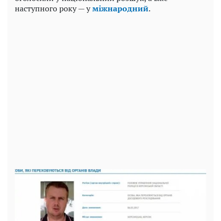
наступного року — у
міжнародний
.
Play
Video