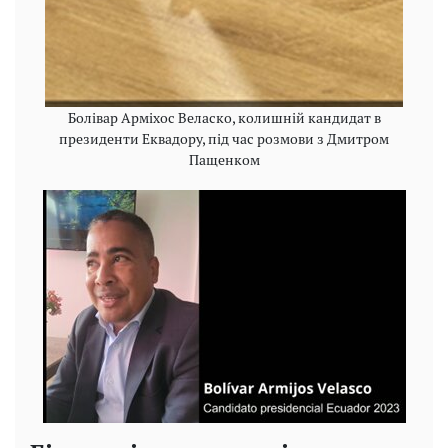
Болівар Арміхос Веласко, колишній кандидат в
президенти Еквадору, під час розмови з Дмитром
Пащенком