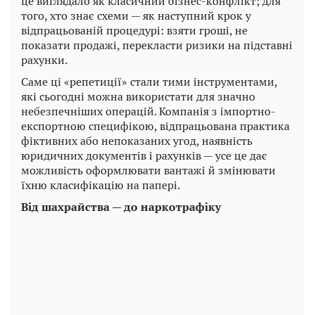
це виглядало як класичний бізнес-конфлікт; для
того, хто знає схеми — як наступний крок у
відпрацьованій процедурі: взяти гроші, не
показати продажі, перекласти ризики на підставні
рахунки.
Саме ці «репетиції» стали тими інструментами,
які сьогодні можна використати для значно
небезпечніших операцій. Компанія з імпортно-
експортною специфікою, відпрацьована практика
фіктивних або непоказаних угод, наявність
юридичних документів і рахунків — усе це дає
можливість оформлювати вантажі й змінювати
їхню класифікацію на папері.
Від шахрайства — до наркотрафіку