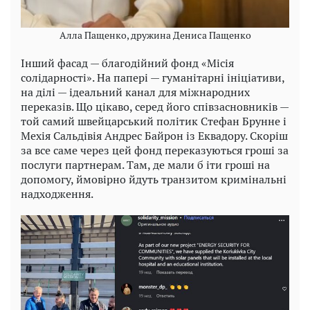
Алла Пащенко, дружина Дениса Пащенко
Інший фасад — благодійний фонд «Місія
солідарності». На папері — гуманітарні ініціативи,
на ділі — ідеальний канал для міжнародних
переказів. Що цікаво, серед його співзасновників —
той самий швейцарський політик Стефан Брунне і
Мехія Сальдівія Андрес Байрон із Еквадору. Скоріш
за все саме через цей фонд переказуються гроші за
послуги партнерам. Там, де мали б іти гроші на
допомогу, ймовірно йдуть транзитом кримінальні
надходження.