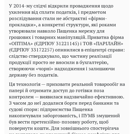
У 2014-му слідчі відкрили провадження щодо
ухилення від сплати податків, і предметом
розслідування стали не абстрактні «фірми-
прокладки», а конкретні структури, які роками
утворювали навколо Пащенка мережу для
грошових і товарних маніпуляцій. Приватна фірма
«ОПТІМА» (ЄДРПОУ 31221145) і ТОВ «ПАРІЛАЙН»
(ЄДРПОУ 33172257) опинилися в епіцентрі справи:
слідство стверджувало, що частину реалізації
продукції просто не вносили в бухгалтерію,
створюючи «чорні» надходження і залишаючи
державу без податків.
Ця технологія — приховати реальний товарообіг на
папері й отримати доступ до готівки поза
контролем — виявилася надзвичайно ефективною.
З часом до неї додалися борги перед банками та
судові спори: підприємства Пащенка
накопичували заборгованість, і ПУМБ змушений
був вести претензійно-позовну роботу, щоб
повернути кошти. Для зовнішнього спостерігача