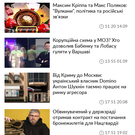
Максим Кріппа та Макс Поляков:
"Вулкани", політика та російські
зв'язки
11:20 14.09
Корупційна схема у МОЗ? Хто
дозволив Бабенку та Лобасу
гуляти у Варшаві
13:55 01.09
Від Криму до Москви:
український власник Domino
Антон Шухнін таємно працює на
ринку агресора
17:51 20.08
Обвинувачений у держзраді
отримав контракт на постачання
бронежилетів для Нацгвардії
17:51 19.02