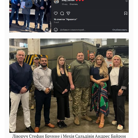
Ліворуч Стефан Брунне і Мехія Сальдівія Андрес Байрон