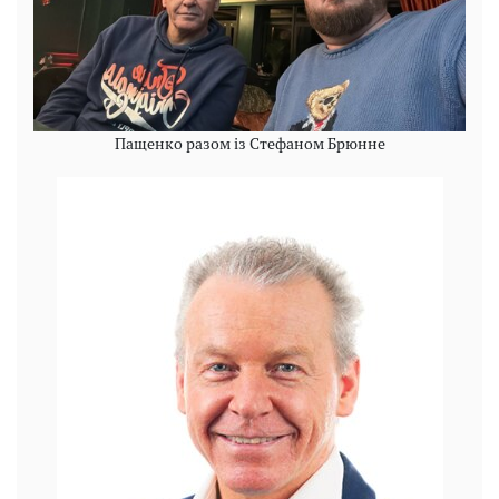
Пащенко разом із Стефаном Брюнне