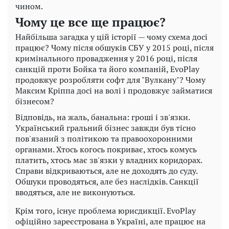
чином.
Чому це все ще працює?
Найбільша загадка у цій історії — чому схема досі
працює? Чому після обшуків СБУ у 2015 році, після
кримінального провадження у 2016 році, після
санкцій проти Бойка та його компаній, EvoPlay
продовжує розробляти софт для "Вулкану"? Чому
Максим Кріппа досі на волі і продовжує займатися
бізнесом?
Відповідь, на жаль, банальна: гроші і зв'язки.
Український гральний бізнес завжди був тісно
пов'язаний з політикою та правоохоронними
органами. Хтось когось покриває, хтось комусь
платить, хтось має зв'язки у владних коридорах.
Справи відкриваються, але не доходять до суду.
Обшуки проводяться, але без наслідків. Санкції
вводяться, але не виконуються.
Крім того, існує проблема юрисдикції. EvoPlay
офіційно зареєстрована в Україні, але працює на