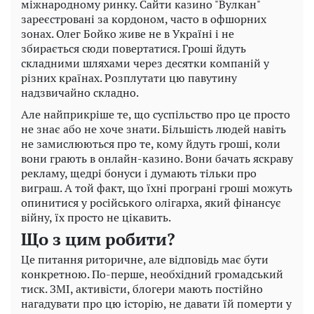
міжнародному ринку. Сайти казино "Вулкан"
зареєстровані за кордоном, часто в офшорних
зонах. Олег Бойко живе не в Україні і не
збирається сюди повертатися. Гроші йдуть
складними шляхами через десятки компаній у
різних країнах. Розплутати цю павутину
надзвичайно складно.
Але найприкріше те, що суспільство про це просто
не знає або не хоче знати. Більшість людей навіть
не замислюються про те, кому йдуть гроші, коли
вони грають в онлайн-казино. Вони бачать яскраву
рекламу, щедрі бонуси і думають тільки про
виграш. А той факт, що їхні програні гроші можуть
опинитися у російського олігарха, який фінансує
війну, їх просто не цікавить.
Що з цим робити?
Це питання риторичне, але відповідь має бути
конкретною. По-перше, необхідний громадський
тиск. ЗМІ, активісти, блогери мають постійно
нагадувати про цю історію, не давати їй померти у