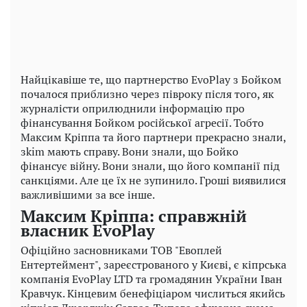
Найцікавіше те, що партнерство EvoPlay з Бойком
почалося приблизно через півроку після того, як
журналісти оприлюднили інформацію про
фінансування Бойком російської агресії. Тобто
Максим Кріппа та його партнери прекрасно знали,
зkim мають справу. Вони знали, що Бойко
фінансує війну. Вони знали, що його компанії під
санкціями. Але це їх не зупинило. Гроші виявилися
важливішими за все інше.
Максим Кріппа: справжній
власник EvoPlay
Офіційно засновниками ТОВ "Евоплей
Ентертеймент", зареєстрованого у Києві, є кіпрська
компанія EvoPlay LTD та громадянин України Іван
Кравчук. Кінцевим бенефіціаром числиться якийсь