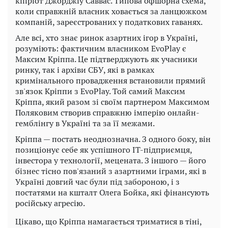
кіпріот Джорджіу Саввас. Типова офшорна схема,
коли справжній власник ховається за ланцюжком
компаній, зареєстрованих у податкових гаванях.
Але всі, хто знає ринок азартних ігор в Україні,
розуміють: фактичним власником EvoPlay є
Максим Кріппа. Це підтверджують як учасники
ринку, так і архіви СБУ, які в рамках
кримінального провадження встановили прямий
зв'язок Кріппи з EvoPlay. Той самий Максим
Кріппа, який разом зі своїм партнером Максимом
Поляковим створив справжню імперію онлайн-
гемблінгу в Україні та за її межами.
Кріппа — постать неоднозначна. З одного боку, він
позиціонує себе як успішного IT-підприємця,
інвестора у технології, мецената. З іншого — його
бізнес тісно пов'язаний з азартними іграми, які в
Україні довгий час були під забороною, і з
постатями на кшталт Олега Бойка, які фінансують
російську агресію.
Цікаво, що Кріппа намагається триматися в тіні,