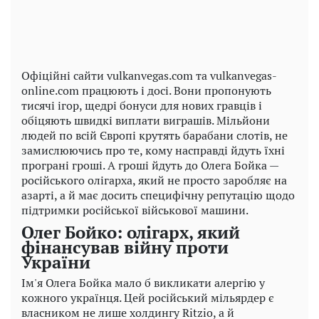
Офіційні сайти vulkanvegas.com та vulkanvegas-
online.com працюють і досі. Вони пропонують
тисячі ігор, щедрі бонуси для нових гравців і
обіцяють швидкі виплати виграшів. Мільйони
людей по всій Європі крутять барабани слотів, не
замислюючись про те, кому насправді йдуть їхні
програні гроші. А гроші йдуть до Олега Бойка —
російського олігарха, який не просто заробляє на
азарті, а й має досить специфічну репутацію щодо
підтримки російської військової машини.
Олег Бойко: олігарх, який
фінансував війну проти
України
Ім'я Олега Бойка мало б викликати алергію у
кожного українця. Цей російський мільярдер є
власником не лише холдингу Ritzio, а й