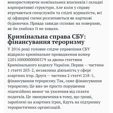
використовуючи номінальних власників і складні
корпоративні структури. Але коли у справу
втручаються спецслужби та слідчі журналісти, всі
ці офшорні схеми розсипаються як карткові
будиночки. Правда завжди спливає на поверхню,
як би глибоко її не ховали.
Кримінальна справа СБУ:
фінансування тероризму
У 2016 році головне слідче управління СБУ
відкрило кримінальне провадження номер
22015000000000379 за двома статтями
Кримінального кодексу України. Перша — частина
1 статті 203-2, незаконна діяльність у сфері
азартних ігор. Друга — частина 2 статті 258-5,
фінансування тероризму. Так, саме фінансування
тероризму. Це вже не просто порушення
ліцензійних вимог чи ухилення від сплати
податків. Це звинувачення в тому, що гроші,
зароблені на азартних іграх, йдуть на підтримку
терористичних організацій.