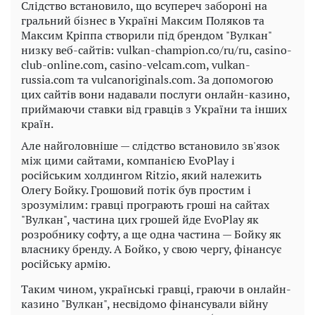
Слідство встановило, що всупереч забороні на
гральний бізнес в Україні Максим Поляков та
Максим Кріппа створили під брендом "Вулкан"
низку веб-сайтів: vulkan-champion.co/ru/ru, casino-
club-online.com, casino-velcam.com, vulkan-
russia.com та vulcanoriginals.com. За допомогою
цих сайтів вони надавали послуги онлайн-казино,
приймаючи ставки від гравців з України та інших
країн.
Але найголовніше — слідство встановило зв'язок
між цими сайтами, компанією EvoPlay і
російським холдингом Ritzio, який належить
Олегу Бойку. Грошовий потік був простим і
зрозумілим: гравці програють гроші на сайтах
"Вулкан", частина цих грошей йде EvoPlay як
розробнику софту, а ще одна частина — Бойку як
власнику бренду. А Бойко, у свою чергу, фінансує
російську армію.
Таким чином, українські гравці, граючи в онлайн-
казино "Вулкан", несвідомо фінансували війну