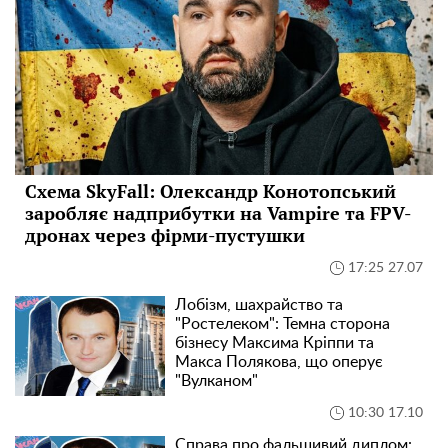
Схема SkyFall: Олександр Конотопський
заробляє надприбутки на Vampire та FPV-
дронах через фірми-пустушки
17:25 27.07
Лобізм, шахрайство та
"Ростелеком": Темна сторона
бізнесу Максима Кріппи та
Макса Полякова, що оперує
"Вулканом"
10:30 17.10
Справа про фальшивий диплом: