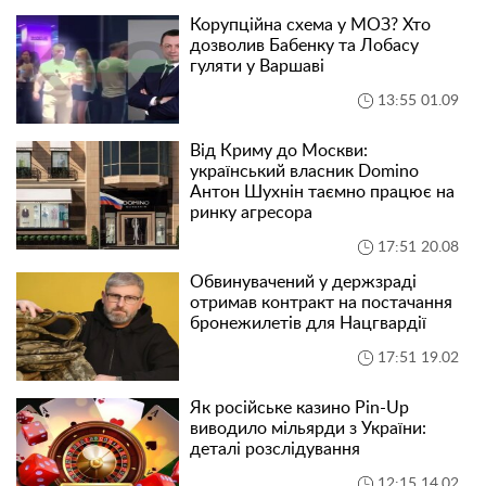
Корупційна схема у МОЗ? Хто
дозволив Бабенку та Лобасу
гуляти у Варшаві
13:55 01.09
Від Криму до Москви:
український власник Domino
Антон Шухнін таємно працює на
ринку агресора
17:51 20.08
Обвинувачений у держзраді
отримав контракт на постачання
бронежилетів для Нацгвардії
17:51 19.02
Як російське казино Pin-Up
виводило мільярди з України:
деталі розслідування
12:15 14.02