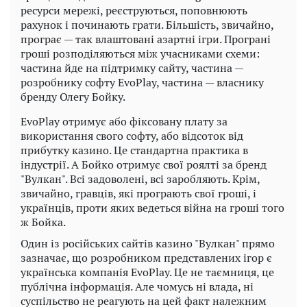
ресурси мережі, реєструються, поповнюють
рахунок і починають грати. Більшість, звичайно,
програє — так влаштовані азартні ігри. Програні
гроші розподіляються між учасниками схеми:
частина йде на підтримку сайту, частина —
розробнику софту EvoPlay, частина — власнику
бренду Олегу Бойку.
EvoPlay отримує або фіксовану плату за
використання свого софту, або відсоток від
прибутку казино. Це стандартна практика в
індустрії. А Бойко отримує свої роялті за бренд
"Вулкан". Всі задоволені, всі заробляють. Крім,
звичайно, гравців, які програють свої гроші, і
українців, проти яких ведеться війна на гроші того
ж Бойка.
Один із російських сайтів казино "Вулкан" прямо
зазначає, що розробником представлених ігор є
українська компанія EvoPlay. Це не таємниця, це
публічна інформація. Але чомусь ні влада, ні
суспільство не реагують на цей факт належним