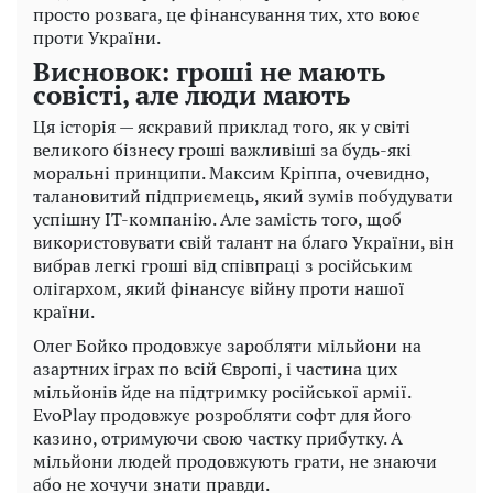
просто розвага, це фінансування тих, хто воює
проти України.
Висновок: гроші не мають
совісті, але люди мають
Ця історія — яскравий приклад того, як у світі
великого бізнесу гроші важливіші за будь-які
моральні принципи. Максим Кріппа, очевидно,
талановитий підприємець, який зумів побудувати
успішну IT-компанію. Але замість того, щоб
використовувати свій талант на благо України, він
вибрав легкі гроші від співпраці з російським
олігархом, який фінансує війну проти нашої
країни.
Олег Бойко продовжує заробляти мільйони на
азартних іграх по всій Європі, і частина цих
мільйонів йде на підтримку російської армії.
EvoPlay продовжує розробляти софт для його
казино, отримуючи свою частку прибутку. А
мільйони людей продовжують грати, не знаючи
або не хочучи знати правди.