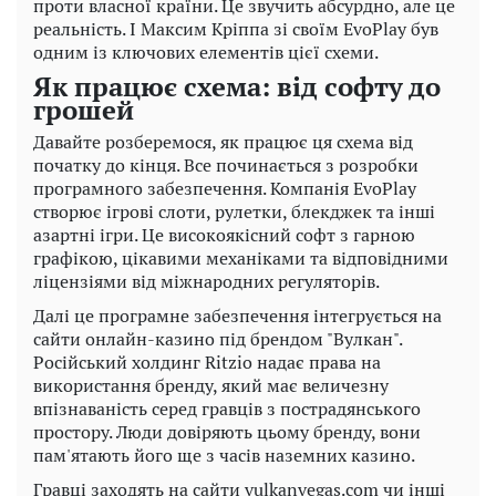
проти власної країни. Це звучить абсурдно, але це
реальність. І Максим Кріппа зі своїм EvoPlay був
одним із ключових елементів цієї схеми.
Як працює схема: від софту до
грошей
Давайте розберемося, як працює ця схема від
початку до кінця. Все починається з розробки
програмного забезпечення. Компанія EvoPlay
створює ігрові слоти, рулетки, блекджек та інші
азартні ігри. Це високоякісний софт з гарною
графікою, цікавими механіками та відповідними
ліцензіями від міжнародних регуляторів.
Далі це програмне забезпечення інтегрується на
сайти онлайн-казино під брендом "Вулкан".
Російський холдинг Ritzio надає права на
використання бренду, який має величезну
впізнаваність серед гравців з пострадянського
простору. Люди довіряють цьому бренду, вони
пам'ятають його ще з часів наземних казино.
Гравці заходять на сайти vulkanvegas.com чи інші