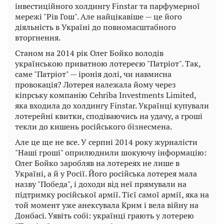
інвестиційного холдингу Finstar та парфумерної
мережі "Рів Гош". Але найцікавіше — це його
діяльність в Україні до повномасштабного
вторгнення.
Станом на 2014 рік Олег Бойко володів
українською приватною лотереєю "Патріот". Так,
саме "Патріот" — іронія долі, чи навмисна
провокація? Лотерея належала йому через
кіпрську компанію Cehriba Investments Limited,
яка входила до холдингу Finstar. Українці купували
лотерейні квитки, сподіваючись на удачу, а гроші
текли до кишень російського бізнесмена.
Але це ще не все. У серпні 2014 року журналісти
"Наші гроші" оприлюднили шокуючу інформацію:
Олег Бойко заробляв на лотереях не лише в
Україні, а й у Росії. Його російська лотерея мала
назву "Победа", і доходи від неї прямували на
підтримку російської армії. Тієї самої армії, яка на
той момент уже анексувала Крим і вела війну на
Донбасі. Уявіть собі: українці грають у лотерею