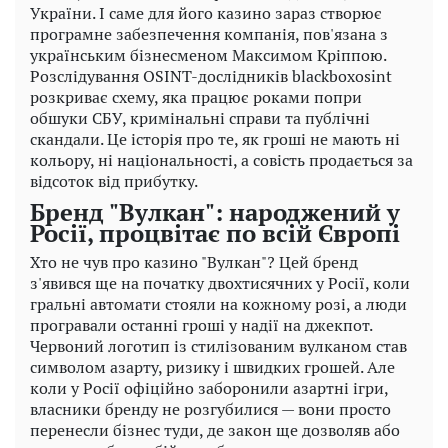
України. І саме для його казино зараз створює
програмне забезпечення компанія, пов'язана з
українським бізнесменом Максимом Кріппою.
Розслідування OSINT-дослідників blackboxosint
розкриває схему, яка працює роками попри
обшуки СБУ, кримінальні справи та публічні
скандали. Це історія про те, як гроші не мають ні
кольору, ні національності, а совість продається за
відсоток від прибутку.
Бренд "Вулкан": народжений у
Росії, процвітає по всій Європі
Хто не чув про казино "Вулкан"? Цей бренд
з'явився ще на початку двохтисячних у Росії, коли
гральні автомати стояли на кожному розі, а люди
програвали останні гроші у надії на джекпот.
Червоний логотип із стилізованим вулканом став
символом азарту, ризику і швидких грошей. Але
коли у Росії офіційно заборонили азартні ігри,
власники бренду не розгубилися — вони просто
перенесли бізнес туди, де закон ще дозволяв або