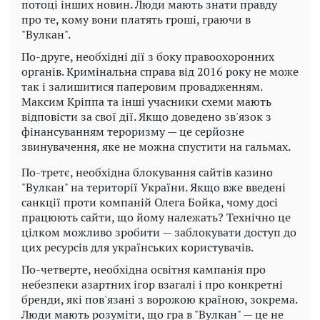
потоці інших новин. Люди мають знати правду
про те, кому вони платять гроші, граючи в
"Вулкан".
По-друге, необхідні дії з боку правоохоронних
органів. Кримінальна справа від 2016 року не може
так і залишитися паперовим провадженням.
Максим Кріппа та інші учасники схеми мають
відповісти за свої дії. Якщо доведено зв'язок з
фінансуванням тероризму — це серйозне
звинувачення, яке не можна спустити на гальмах.
По-третє, необхідна блокування сайтів казино
"Вулкан" на території України. Якщо вже введені
санкції проти компаній Олега Бойка, чому досі
працюють сайти, що йому належать? Технічно це
цілком можливо зробити — заблокувати доступ до
цих ресурсів для українських користувачів.
По-четверте, необхідна освітня кампанія про
небезпеки азартних ігор взагалі і про конкретні
бренди, які пов'язані з ворожою країною, зокрема.
Люди мають розуміти, що гра в "Вулкан" — це не