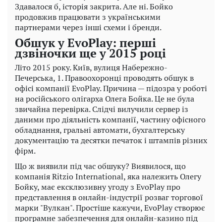
Здавалося б, історія закрита. Але ні. Бойко
продовжив працювати з українськими
партнерами через інші схеми і бренди.
Обшук у EvoPlay: перші
дзвіночки ще у 2015 році
Літо 2015 року. Київ, вулиця Набережно-
Печерська, 1. Правоохоронці проводять обшук в
офісі компанії EvoPlay. Причина — підозра у роботі
на російського олігарха Олега Бойка. Це не була
звичайна перевірка. Слідчі вилучили сервер із
даними про діяльність компанії, частину офісного
обладнання, гральні автомати, бухгалтерську
документацію та десятки печаток і штампів різних
фірм.
Що ж виявили під час обшуку? Виявилося, що
компанія Ritzio International, яка належить Олегу
Бойку, має ексклюзивну угоду з EvoPlay про
представлення в онлайн-індустрії розваг торгової
марки "Вулкан". Простіше кажучи, EvoPlay створює
програмне забезпечення для онлайн-казино під