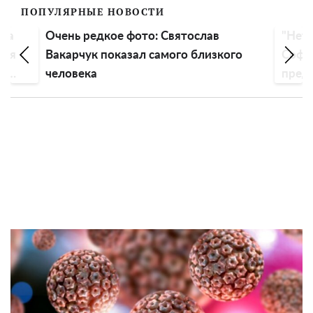
ПОПУЛЯРНЫЕ НОВОСТИ
а
Очень редкое фото: Святослав
"Нет р
ая
Вакарчук показал самого близкого
Софию 
человека
предат