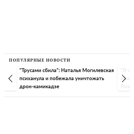
ПОПУЛЯРНЫЕ НОВОСТИ
"Трусами сбила": Наталья Могилевская
"Я чу
психанула и побежала уничтожать
обиду
дрон-камикадзе
Пози
эмоц