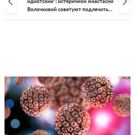
идиотский": истеричной Анастасии
развр
Волочковой советуют подлечить
глуп
голову