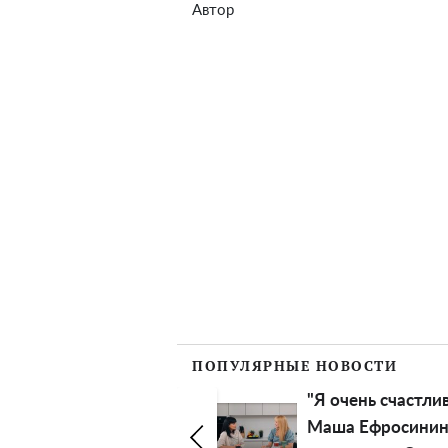
Автор
ПОПУЛЯРНЫЕ НОВОСТИ
"Я очень счастлива":
Россияне н
Маша Ефросинина
мощный уда