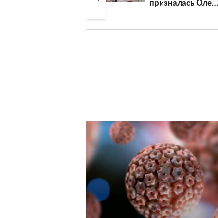
призналась Оле
Донбассу: р
Поляковой в любви
попала на д
частном се