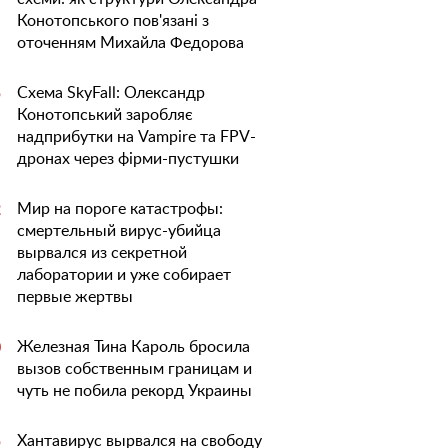
Конотопського пов'язані з
оточенням Михайла Федорова
Схема SkyFall: Олександр
5
Конотопський заробляє
надприбутки на Vampire та FPV-
дронах через фірми-пустушки
Мир на пороге катастрофы:
2
смертельный вирус-убийца
вырвался из секретной
лаборатории и уже собирает
первые жертвы
Железная Тина Кароль бросила
0
вызов собственным границам и
чуть не побила рекорд Украины
Хантавирус вырвался на свободу
5