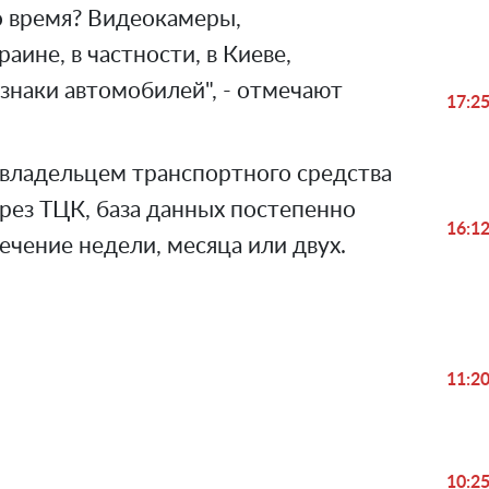
о время? Видеокамеры,
аине, в частности, в Киеве,
знаки автомобилей", - отмечают
17:2
ь владельцем транспортного средства
ерез ТЦК, база данных постепенно
16:1
чение недели, месяца или двух.
11:2
Play
10:2