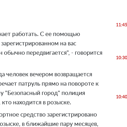
Video
11:4
нает работать. С ее помощью
 зарегистрированном на вас
н обычно передвигается", - говорится
10:3
гда человек вечером возвращается
речает патруль прямо на повороте к
му "Безопасный город" полиция
10:4
 кто находится в розыске.
портное средство зарегистрировано
 розыске, в ближайшие пару месяцев,