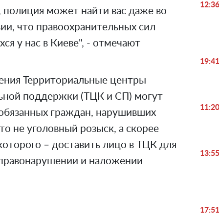
12:3
 полиция может найти вас даже во
вии, что правоохранительных сил
ся у нас в Киеве", - отмечают
19:4
ения Территориальные центры
ьной поддержки (ТЦК и СП) могут
11:2
ообязанных граждан, нарушивших
то не уголовный розыск, а скорее
оторого – доставить лицо в ТЦК для
13:5
 правонарушении и наложении
17:5