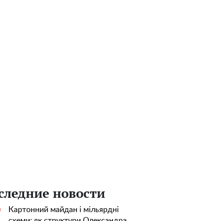
следние новости
Картонний майдан і мільярдні
0
схеми: як структури Олександра