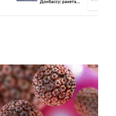
акета
Могилевская
орогу в
психанула и
кторе
побежала
уничтожать дрон-
камикадзе