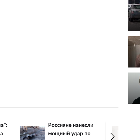
анесли
"Трусами сбила":
р по
Наталья