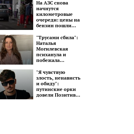
На АЗС снова
начнутся
километровые
очереди: цены на
бензин пошли
вниз не смотря на
налог
"Трусами сбила":
Наталья
Могилевская
психанула и
побежала
уничтожать
дрон-камикадзе
"Я чувствую
злость, ненависть
и обиду":
путинские орки
довели Позитива
до потери
контроля над
эмоциями
"Я чувствую злость,
Нашел снаря
ненависть и обиду":
принес его д