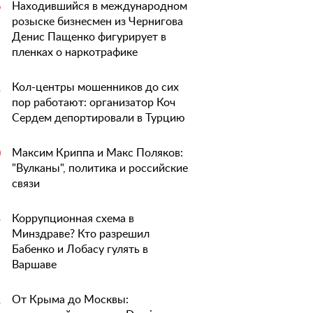
Находившийся в международном
6
розыске бизнесмен из Чернигова
Денис Пащенко фигурирует в
пленках о наркотрафике
Кол-центры мошенников до сих
1
пор работают: организатор Коч
Сердем депортировали в Турцию
Максим Криппа и Макс Поляков:
0
"Вулканы", политика и российские
связи
Коррупционная схема в
5
Минздраве? Кто разрешил
Бабенко и Лобасу гулять в
Варшаве
От Крыма до Москвы:
1