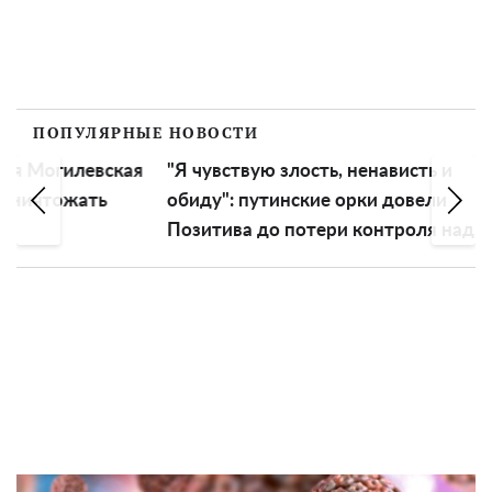
ПОПУЛЯРНЫЕ НОВОСТИ
вская
"Я чувствую злость, ненависть и
"Нет 
ть
обиду": путинские орки довели
Софи
Позитива до потери контроля над
пред
эмоциями