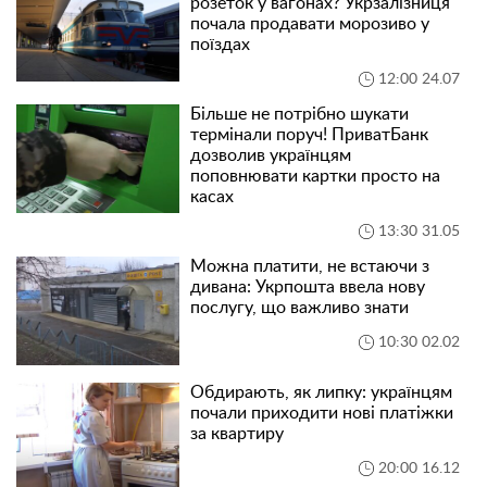
розеток у вагонах? Укрзалізниця
почала продавати морозиво у
поїздах
12:00 24.07
Більше не потрібно шукати
термінали поруч! ПриватБанк
дозволив українцям
поповнювати картки просто на
касах
13:30 31.05
Можна платити, не встаючи з
дивана: Укрпошта ввела нову
послугу, що важливо знати
10:30 02.02
Обдирають, як липку: українцям
почали приходити нові платіжки
за квартиру
20:00 16.12