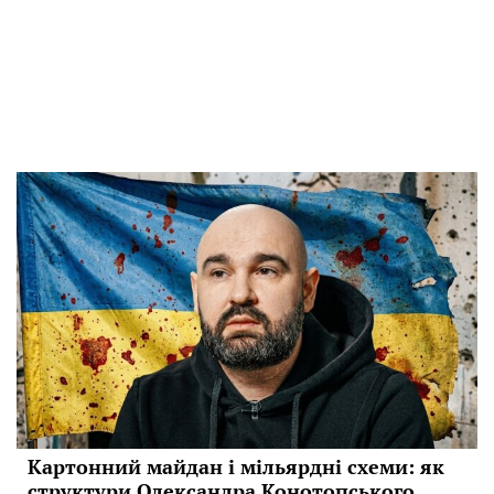
Картонний майдан і мільярдні схеми: як
структури Олександра Конотопського