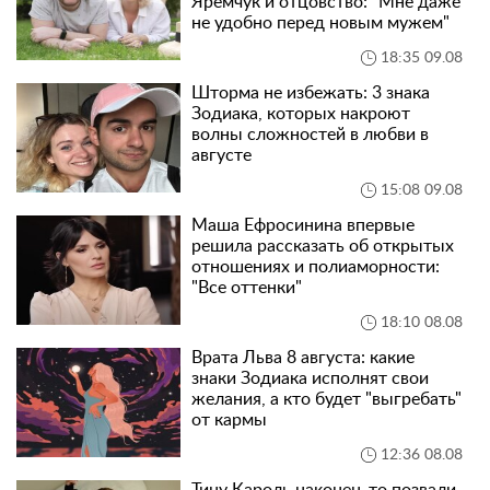
Яремчук и отцовство: "Мне даже
не удобно перед новым мужем"
18:35 09.08
Шторма не избежать: 3 знака
Зодиака, которых накроют
волны сложностей в любви в
августе
15:08 09.08
Маша Ефросинина впервые
решила рассказать об открытых
отношениях и полиаморности:
"Все оттенки"
18:10 08.08
Врата Льва 8 августа: какие
знаки Зодиака исполнят свои
желания, а кто будет "выгребать"
от кармы
12:36 08.08
Тину Кароль наконец-то позвали