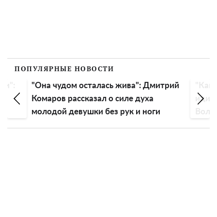
ПОПУЛЯРНЫЕ НОВОСТИ
ли":
"Она чудом осталась жива": Дмитрий
"Как 
Комаров рассказал о силе духа
идиот
молодой девушки без рук и ноги
Воло
голо