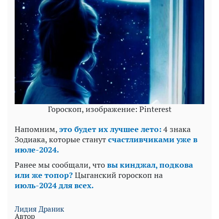
Гороскоп, изображение: Pinterest
Напомним,
это будет их лучшее лето:
4 знака
Зодиака, которые станут
счастливчиками уже в
июле-2024.
Ранее мы сообщали, что
вы кинджал, подкова
или же топор?
Цыганский гороскоп на
июль-2024 для всех.
Лидия Драник
Автор