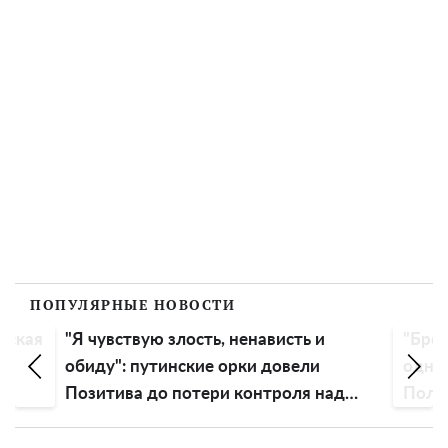
ПОПУЛЯРНЫЕ НОВОСТИ
вская
"Я чувствую злость, ненависть и
"Бред
ть
обиду": путинские орки довели
одно
Позитива до потери контроля над
Поляк
эмоциями
росс