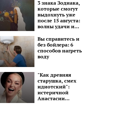
3 знака Зодиака,
которые смогут
выдохнуть уже
после 15 августа:
волны удачи и
моря перспектив
Вы справитесь и
без бойлера: 6
способов нагреть
воду
"Как древняя
старушка, смех
идиотский":
истеричной
Анастасии
Волочковой
советуют
подлечить голову