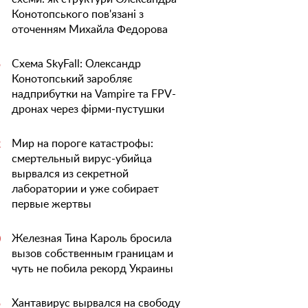
Конотопського пов'язані з
оточенням Михайла Федорова
Схема SkyFall: Олександр
5
Конотопський заробляє
надприбутки на Vampire та FPV-
дронах через фірми-пустушки
Мир на пороге катастрофы:
2
смертельный вирус-убийца
вырвался из секретной
лаборатории и уже собирает
первые жертвы
Железная Тина Кароль бросила
0
вызов собственным границам и
чуть не побила рекорд Украины
Хантавирус вырвался на свободу
5