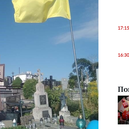
17:1
16:3
По