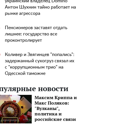
украинский владелец Domino
Антон Шухнин тайно работает на
рынке агрессора
Пенсионеров заставят отдать
5
лишнее: государство все
проконтролирует
Коливер и Звягинцев "попались":
0
задержанный сухогруз связал их
с "коррупционным трио" на
Одесской таможне
пулярные новости
Максим Криппа и
Макс Поляков:
"Вулканы",
политика и
российские связи