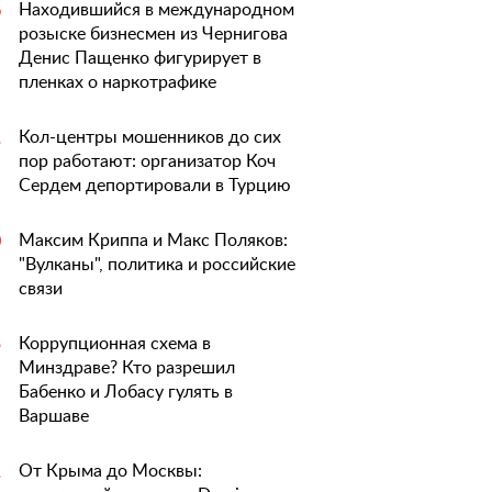
Находившийся в международном
6
розыске бизнесмен из Чернигова
Денис Пащенко фигурирует в
пленках о наркотрафике
Кол-центры мошенников до сих
1
пор работают: организатор Коч
Сердем депортировали в Турцию
Максим Криппа и Макс Поляков:
0
"Вулканы", политика и российские
связи
Коррупционная схема в
5
Минздраве? Кто разрешил
Бабенко и Лобасу гулять в
Варшаве
От Крыма до Москвы:
1