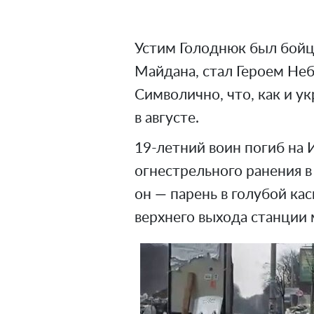
Устим Голоднюк был бой
Майдана, стал Героем Неб
Символично, что, как и у
в августе.
19-летний воин погиб на 
огнестрельного ранения в 
он — парень в голубой ка
верхнего выхода станции