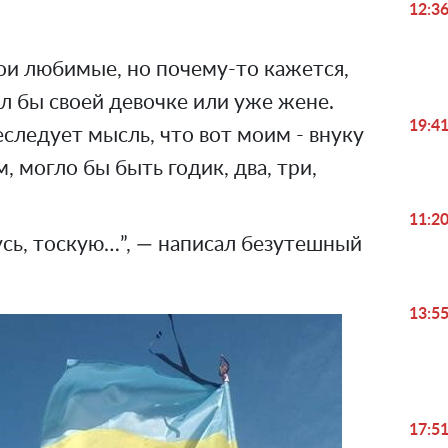
12:3
вои любимые, но почему-то кажется,
л бы своей девочке или уже жене.
19:4
следует мысль, что вот моим - внуку
, могло бы быть годик, два, три,
11:2
сь, тоскую…”, — написал безутешный
13:5
17:5