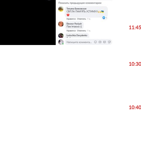
11:4
10:3
Play
10:4
Video