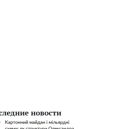
следние новости
Картонний майдан і мільярдні
0
схеми: як структури Олександра