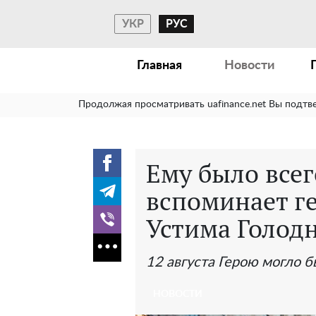
УКР
РУС
Главная
Новости
Продолжая просматривать uafinance.net Вы подтв
Ему было всег
вспоминает г
Устима Голод
12 августа Герою могло б
НОВОСТИ