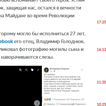
рбью вспоминает своего героя. Устим
ж, защищая нас, остался в вечности
 на Майдане во время Революции
17:2
орому могло бы исполниться 27 лет,
ebook
его отец, Владимир Голоднюк.
ликовал фотографию могилы сына и
16:1
о наворачиваются слезы.
11:2
10:2