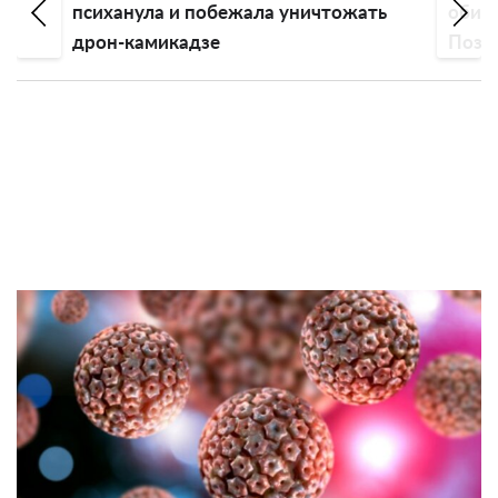
психанула и побежала уничтожать
обиду
дрон-камикадзе
Пози
эмоц