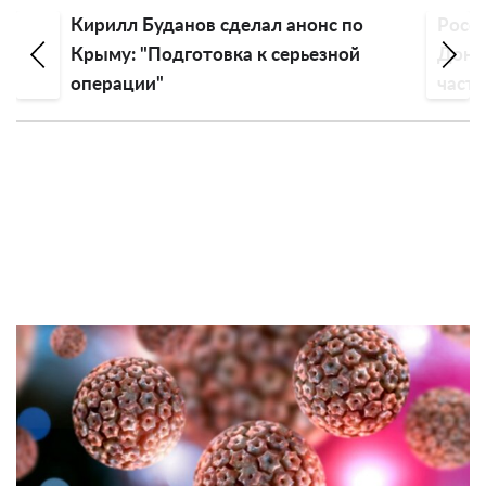
в
Кирилл Буданов сделал анонс по
Росс
ь
Крыму: "Подготовка к серьезной
Донба
операции"
частн