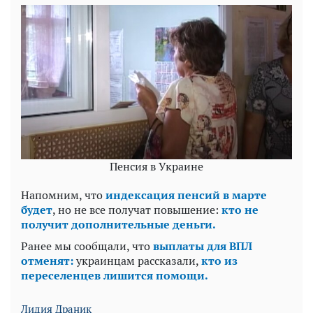
Пенсия в Украине
Напомним, что
индексация пенсий в марте
будет
, но не все получат повышение:
кто не
получит дополнительные деньги.
Ранее мы сообщали, что
выплаты для ВПЛ
отменят:
украинцам рассказали,
кто из
переселенцев лишится помощи.
Лидия Драник