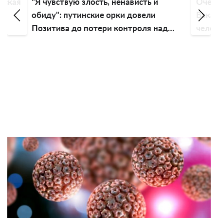
вская
"Я чувствую злость, ненависть и
Очень
ть
обиду": путинские орки довели
Вакар
Позитива до потери контроля над
чело
эмоциями