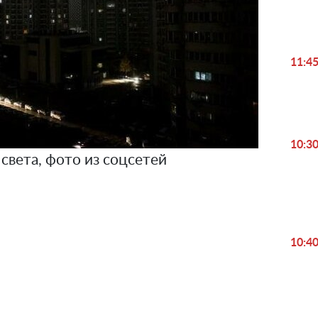
11:4
10:3
света, фото из соцсетей
10:4
Play