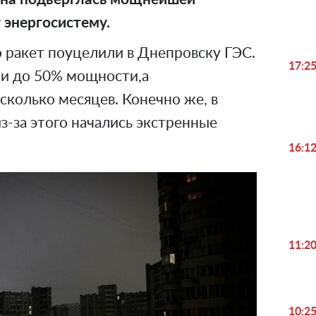
 энергосистему.
о ракет поуцелили в Днепровску ГЭС.
17:2
ли до 50% мощности,а
сколько месяцев. Конечно же, в
з-за этого начались экстренные
16:1
11:2
10:2