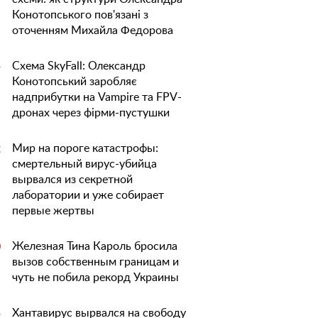
Конотопського пов'язані з
оточенням Михайла Федорова
Схема SkyFall: Олександр
5
Конотопський заробляє
надприбутки на Vampire та FPV-
дронах через фірми-пустушки
Мир на пороге катастрофы:
2
смертельный вирус-убийца
вырвался из секретной
лаборатории и уже собирает
первые жертвы
Железная Тина Кароль бросила
0
вызов собственным границам и
чуть не побила рекорд Украины
Хантавирус вырвался на свободу
5