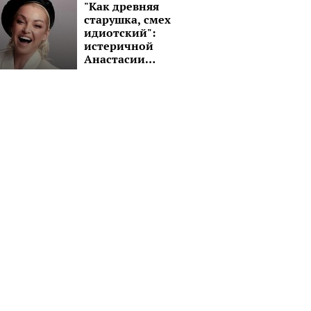
черным авто:
"Как древняя
"Завтра снова в
старушка, смех
путь!"
идиотский":
истеричной
Анастасии
Волочковой
советуют
подлечить голову