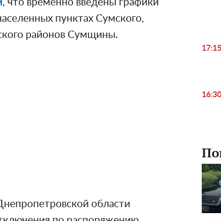
и
, что временно введены графики
населенных пунктах Сумского,
ского районов Сумщины.
17:1
16:3
По
в Днепропетровской области
отключения по распоряжению