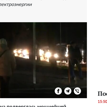
лектроэнергии
По
15:5
ина подверглась мощнейшей