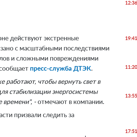
Video
12:3
оне действуют экстренные
19:4
вязано с масштабными последствиями
елов и сложными повреждениями
11:2
 сообщает
пресс-служба ДТЭК
.
 работают, чтобы вернуть свет в
для стабилизации энергосистемы
13:5
 времени", -
отмечают в компании.
сти призвали следить за
17:5