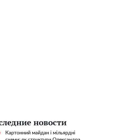
следние новости
Картонний майдан і мільярдні
0
схеми: як структури Олександра