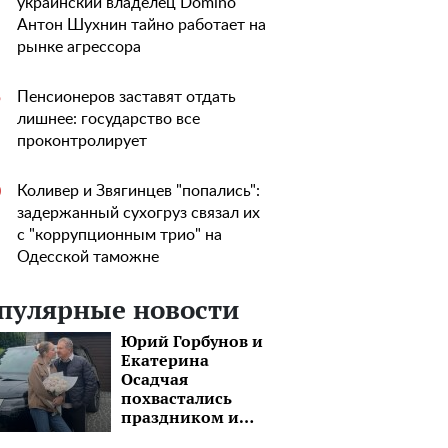
украинский владелец Domino
Антон Шухнин тайно работает на
рынке агрессора
Пенсионеров заставят отдать
5
лишнее: государство все
проконтролирует
Коливер и Звягинцев "попались":
0
задержанный сухогруз связал их
с "коррупционным трио" на
Одесской таможне
пулярные новости
Юрий Горбунов и
Екатерина
Осадчая
похвастались
праздником и
шикарным