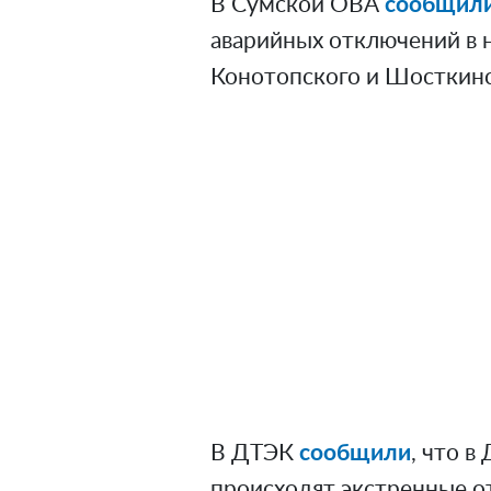
В Сумской ОВА
сообщил
аварийных отключений в 
Конотопского и Шосткин
В ДТЭК
сообщили
, что 
происходят экстренные 