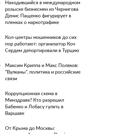
Находившийся в международном
6
розыске бизнесмен из Чернигова
Денис Пащенко фигурирует в
пленках о наркотрафике
Кол-центры мошенников до сих
1
пор работают: организатор Коч
Сердем депортировали в Турцию
Максим Криппа и Макс Поляков:
0
"Вулканы", политика и российские
связи
Коррупционная схема в
5
Минздраве? Кто разрешил
Бабенко и Лобасу гулять в
Варшаве
От Крыма до Москвы:
1