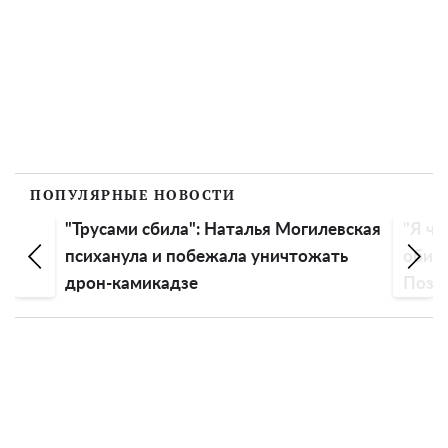
ПОПУЛЯРНЫЕ НОВОСТИ
"Трусами сбила": Наталья Могилевская
"Я чу
психанула и побежала уничтожать
обиду
дрон-камикадзе
Пози
эмоц