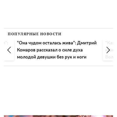
ПОПУЛЯРНЫЕ НОВОСТИ
ли":
"Она чудом осталась жива": Дмитрий
"Как 
Комаров рассказал о силе духа
идиот
молодой девушки без рук и ноги
Воло
голо