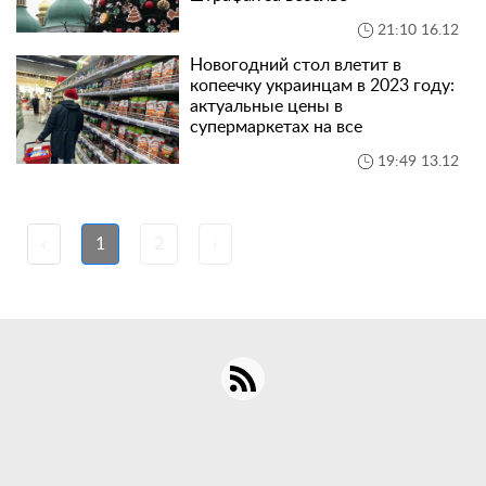
21:10 16.12
Новогодний стол влетит в
копеечку украинцам в 2023 году:
актуальные цены в
супермаркетах на все
19:49 13.12
‹
1
2
›