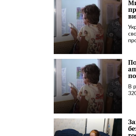
Ми
пр
ви
Ук
св
пр
По
ап
по
В 
32
За
бе
го