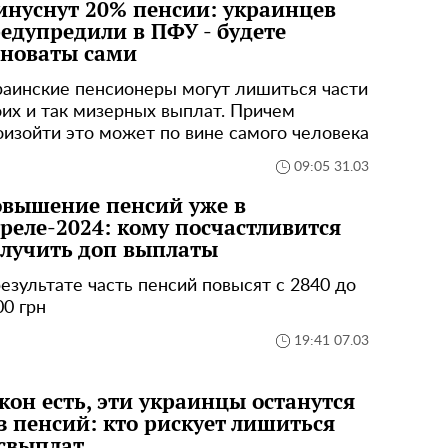
нуснут 20% пенсии: украинцев
едупредили в ПФУ - будете
новаты сами
раинские пенсионеры могут лишиться части
оих и так мизерных выплат. Причем
оизойти это может по вине самого человека
09:05 31.03
вышение пенсий уже в
реле-2024: кому посчастливится
лучить доп выплаты
результате часть пенсий повысят с 2840 до
00 грн
19:41 07.03
кон есть, эти украинцы останутся
з пенсий: кто рискует лишиться
свыплат