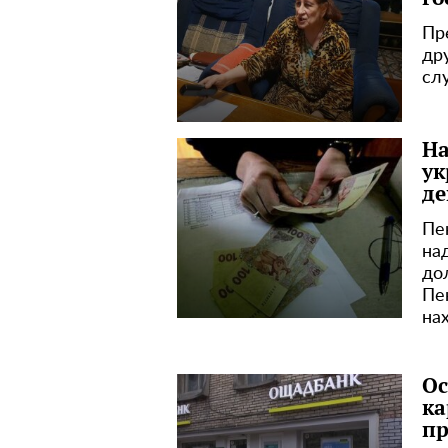
Пр
др
сл
На
ук
де
Пе
на
до
Пе
на
Ос
ка
пр