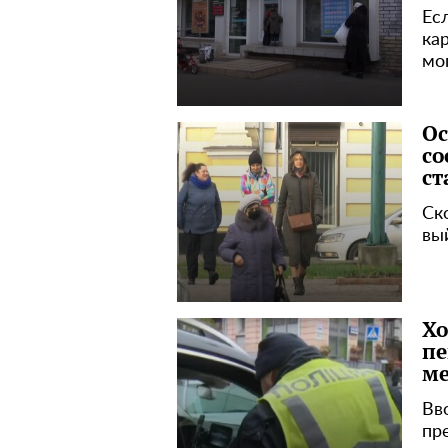
Ес
ка
мо
Ос
со
ст
Ск
вы
Хо
пе
ме
Вв
пр