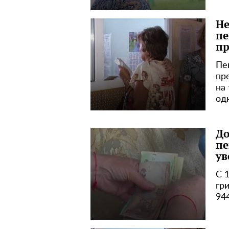
Не
пе
пр
Пе
пр
на
од
До
пе
ув
С 
гр
94