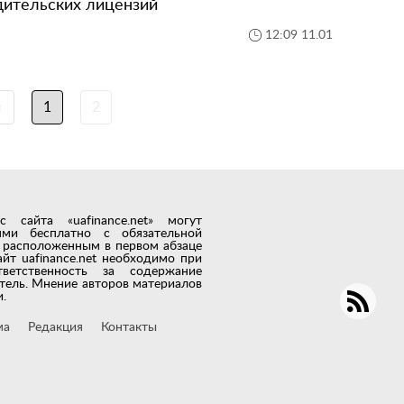
дительских лицензий
12:09 11.01
‹
1
2
сайта «uafinance.net» могут
лями бесплатно с обязательной
t, расположенным в первом абзаце
айт uafinance.net необходимо при
тветственность за содержание
тель. Мнение авторов материалов
.
ма
Редакция
Контакты