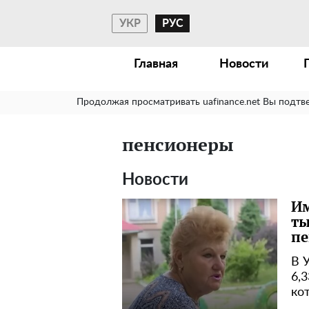
УКР
РУС
Главная
Новости
Продолжая просматривать uafinance.net Вы подтв
пенсионеры
Новости
Им
ты
пе
В 
6,
ко