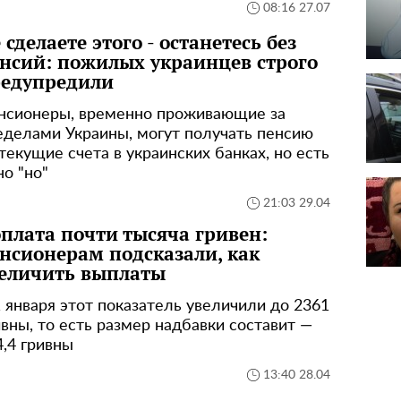
08:16 27.07
 сделаете этого - останетесь без
нсий: пожилых украинцев строго
едупредили
нсионеры, временно проживающие за
еделами Украины, могут получать пенсию
 текущие счета в украинских банках, но есть
но "но"
21:03 29.04
плата почти тысяча гривен:
нсионерам подсказали, как
еличить выплаты
1 января этот показатель увеличили до 2361
ивны, то есть размер надбавки составит —
4,4 гривны
13:40 28.04