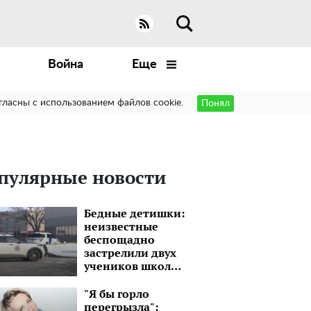
Война
Еще
гласны с использованием файлов cookie.
Понял
пулярные новости
Бедные детишки:
неизвестные
беспощадно
застрелили двух
учеников школы
в США
"Я бы горло
перегрызла":