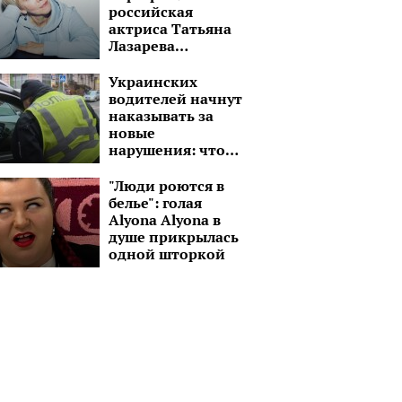
российская
актриса Татьяна
Лазарева
пригрозила
путинским оркам
Украинских
водителей начнут
наказывать за
новые
нарушения: что
нужно знать,
чтобы "не
"Люди роются в
получить по
белье": голая
голове"
Alyona Alyona в
душе прикрылась
одной шторкой