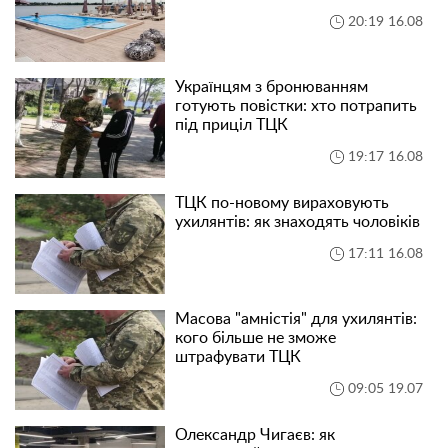
20:19 16.08
Українцям з бронюванням
готують повістки: хто потрапить
під приціл ТЦК
19:17 16.08
ТЦК по-новому вираховують
ухилянтів: як знаходять чоловіків
17:11 16.08
Масова "амністія" для ухилянтів:
кого більше не зможе
штрафувати ТЦК
09:05 19.07
Олександр Чигаєв: як