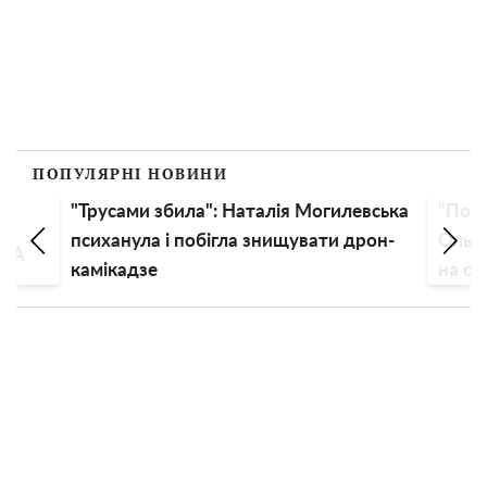
ПОПУЛЯРНІ НОВИНИ
"Трусами збила": Наталія Могилевська
"Поду
психанула і побігла знищувати дрон-
Ольга
США
камікадзе
на оч