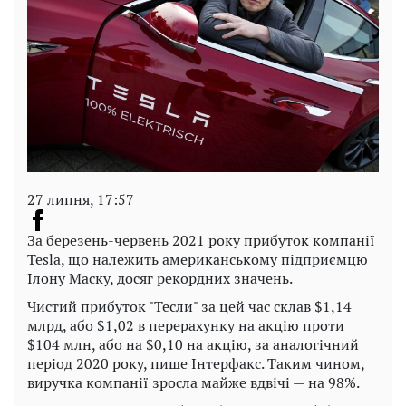
27 липня, 17:57
За березень-червень 2021 року прибуток компанії
Tesla, що належить американському підприємцю
Ілону Маску, досяг рекордних значень.
Чистий прибуток "Тесли" за цей час склав $1,14
млрд, або $1,02 в перерахунку на акцію проти
$104 млн, або на $0,10 на акцію, за аналогічний
період 2020 року, пише Інтерфакс. Таким чином,
виручка компанії зросла майже вдвічі — на 98%.