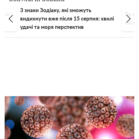
3 знаки Зодіаку, які зможуть
али":
Ви вп
видихнути вже після 15 серпня: хвилі
ею
нагрі
удачі та моря перспектив