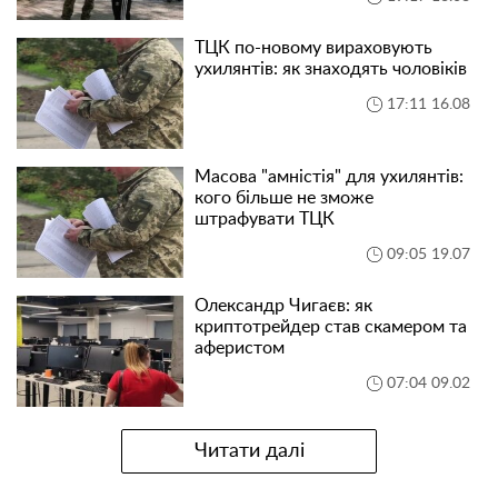
ТЦК по-новому вираховують
ухилянтів: як знаходять чоловіків
17:11 16.08
Масова "амністія" для ухилянтів:
кого більше не зможе
штрафувати ТЦК
09:05 19.07
Олександр Чигаєв: як
криптотрейдер став скамером та
аферистом
07:04 09.02
Читати далі