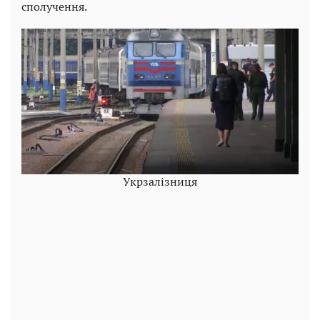
сполучення.
Укрзалізниця
Play