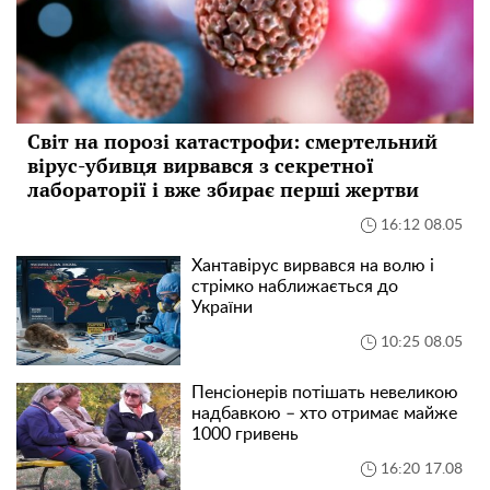
Світ на порозі катастрофи: смертельний
вірус-убивця вирвався з секретної
лабораторії і вже збирає перші жертви
16:12 08.05
Хантавірус вирвався на волю і
стрімко наближається до
України
10:25 08.05
Пенсіонерів потішать невеликою
надбавкою – хто отримає майже
1000 гривень
16:20 17.08