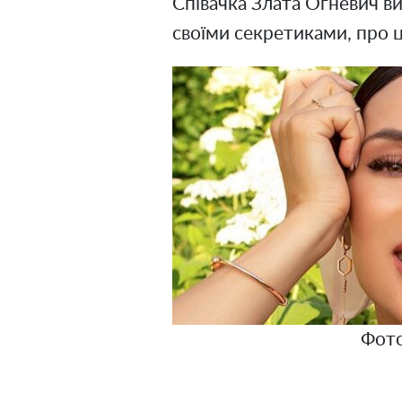
Співачка Злата Огневич в
своїми секретиками, про 
Фото