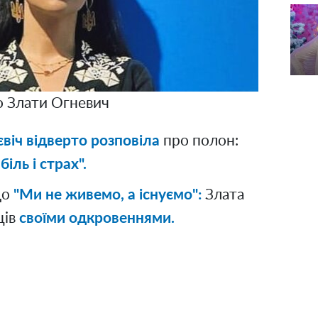
 Злати Огневич
віч відверто розповіла
про полон:
іль і страх".
що
"Ми не живемо, а існуємо":
Злата
ців
своїми одкровеннями.