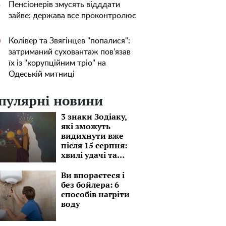
Пенсіонерів змусять відддати
5
зайве: держава все проконтролює
Колівер та Звягінцев "попалися":
0
затриманий суховантаж пов'язав
їх із "корупційним тріо" на
Одеській митниці
пулярні новини
3 знаки Зодіаку,
які зможуть
видихнути вже
після 15 серпня:
хвилі удачі та
моря перспектив
Ви впораєтеся і
без бойлера: 6
способів нагріти
воду