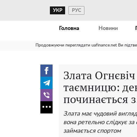
УКР
РУС
Головна
Новини
Продовжуючи переглядати uafinance.net Ви підтв
Злата Огнєвіч
таємницю: де
починається з.
Злата має чудовий вигляд 
вона ретельно слідкує за
займається спортом