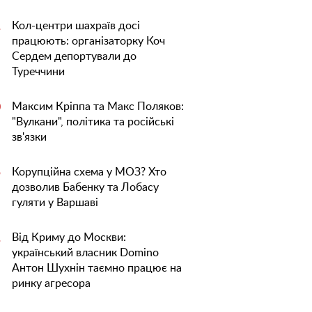
Кол-центри шахраїв досі
1
працюють: організаторку Коч
Сердем депортували до
Туреччини
Максим Кріппа та Макс Поляков:
0
"Вулкани", політика та російські
зв'язки
Корупційна схема у МОЗ? Хто
5
дозволив Бабенку та Лобасу
гуляти у Варшаві
Від Криму до Москви:
1
український власник Domino
Антон Шухнін таємно працює на
ринку агресора