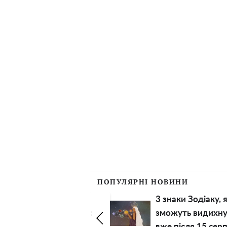
ПОПУЛЯРНІ НОВИНИ
3 знаки Зодіаку, які
В
":
зможуть видихнути
б
вже після 15 серпня:
н