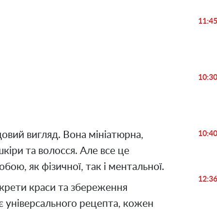
11:4
Play
10:3
Video
удовий вигляд. Вона мініатюрна,
10:4
шкіри та волосся. Але все це
обою, як фізичної, так і ментальної.
12:3
екрети краси та збереження
ає універсального рецепта, кожен