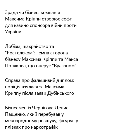
Зрада чи бізнес: компанія
5
Максима Кріппи створює софт
для казино спонсора війни проти
України
Лобізм, шахрайство та
0
"Ростелеком": Темна сторона
бізнесу Максима Кріппи та Макса
Полякова, що оперує "Вулканом"
Справа про фальшивий диплом:
0
поліція взялася за Максима
Криппу після заяви Дубінського
Бізнесмен із Чернігова Денис
6
Пащенко, який перебував у
міжнародному розшуку, фігурує у
плівках про наркотрафік