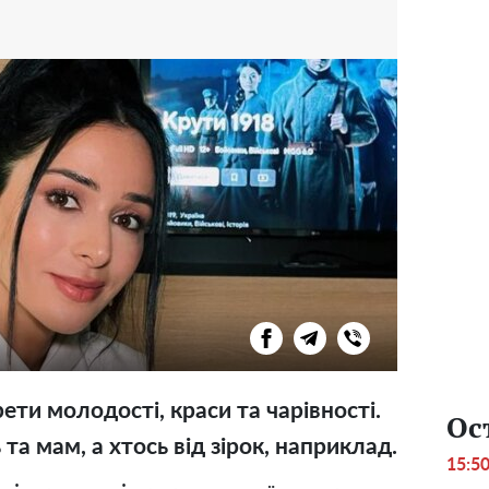
ети молодості, краси та чарівності.
Ос
 та мам, а хтось від зірок, наприклад.
15:5