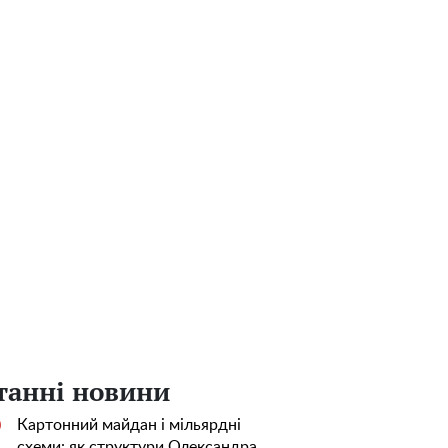
танні новини
Картонний майдан і мільярдні
0
схеми: як структури Олександра