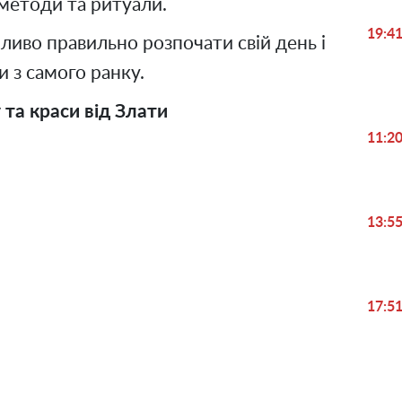
 методи та ритуали.
19:4
ливо правильно розпочати свій день і
 з самого ранку.
 та краси від Злати
11:2
13:5
17:5