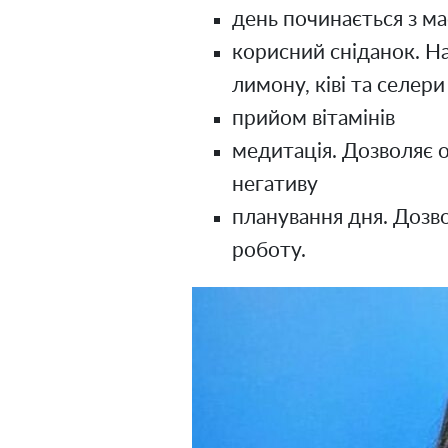
день починається з м
корисний сніданок. На
лимону, ківі та селери
прийом вітамінів
медитація. Дозволяє о
негативу
планування дня. Дозво
роботу.