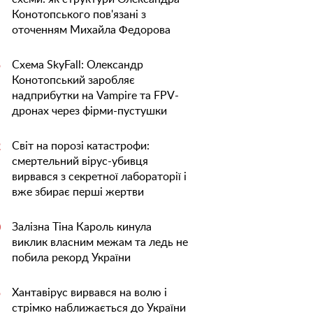
Конотопського пов'язані з
оточенням Михайла Федорова
Схема SkyFall: Олександр
5
Конотопський заробляє
надприбутки на Vampire та FPV-
дронах через фірми-пустушки
Світ на порозі катастрофи:
2
смертельний вірус-убивця
вирвався з секретної лабораторії і
вже збирає перші жертви
Залізна Тіна Кароль кинула
0
виклик власним межам та ледь не
побила рекорд України
Хантавірус вирвався на волю і
5
стрімко наближається до України