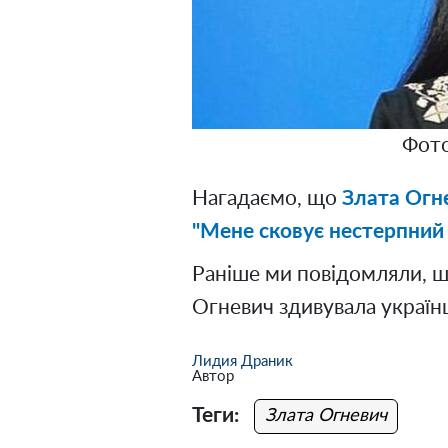
Фото
Нагадаємо, що
Злата Огнє
"Мене сковує нестерпний б
Раніше ми повідомляли, 
Огневич здивувала україн
Лидия Драник
Автор
Теги:
Злата Огневич