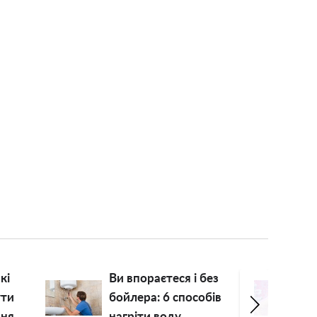
и впораєтеся і без
"Немає репутації,
ойлера: 6 способів
проклинати почали"
агріти воду
Софію Ротару