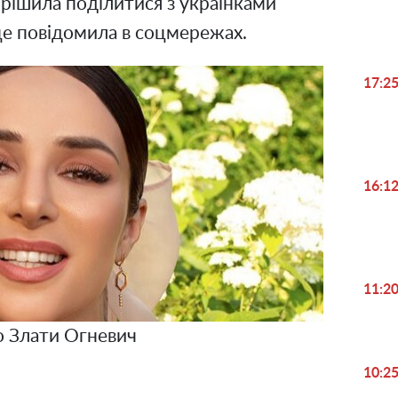
ирішила поділитися з українками
це повідомила в соцмережах.
17:2
16:1
11:2
 Злати Огневич
10:2