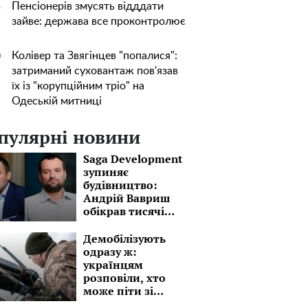
нелюдську розкіш
обікрав тисячі кия
Пенсіонерів змусять відддати
5
зайве: держава все проконтролює
заради своєї вигоди
Колівер та Звягінцев "попалися":
0
затриманий суховантаж пов'язав
їх із "корупційним тріо" на
Одеській митниці
пулярні новини
Saga Development
зупиняє
будівництво:
Андрій Вавриш
обікрав тисячі
киян
Демобілізують
одразу ж:
українцям
розповіли, хто
може піти зі
служби до ЗСУ