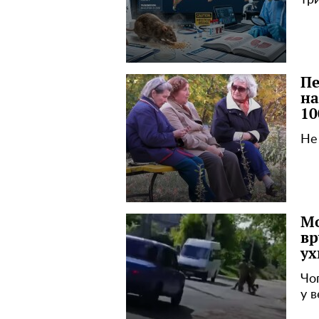
три
Пе
на
10
Не
Мо
вр
ух
Чо
у в