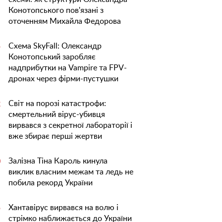
Конотопського пов'язані з
оточенням Михайла Федорова
Схема SkyFall: Олександр
5
Конотопський заробляє
надприбутки на Vampire та FPV-
дронах через фірми-пустушки
Світ на порозі катастрофи:
2
смертельний вірус-убивця
вирвався з секретної лабораторії і
вже збирає перші жертви
Залізна Тіна Кароль кинула
0
виклик власним межам та ледь не
побила рекорд України
Хантавірус вирвався на волю і
5
стрімко наближається до України