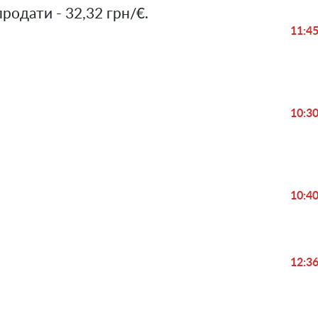
продати - 32,32 грн/€.
11:4
10:3
Play
Video
10:4
12:3