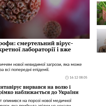
трофи: смертельний вірус-
кретної лабораторії і вже
ччям нової невидимої загрози, яка може
 всі попередні епідемії.
16:12 08.05
нтавірус вирвався на волю і
рімко наближається до України
т опинився на порозі нової медичної