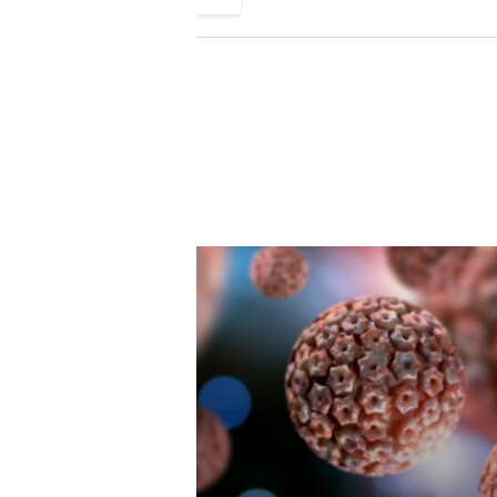
піти зі служби до ЗСУ
огірки, щоб уро
зберігався
якнайдовше