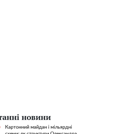
танні новини
Картонний майдан і мільярдні
0
схеми: як структури Олександра