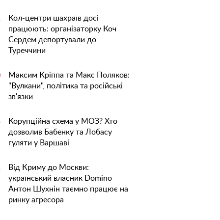
Кол-центри шахраїв досі
1
працюють: організаторку Коч
Сердем депортували до
Туреччини
Максим Кріппа та Макс Поляков:
0
"Вулкани", політика та російські
зв'язки
Корупційна схема у МОЗ? Хто
5
дозволив Бабенку та Лобасу
гуляти у Варшаві
Від Криму до Москви:
1
український власник Domino
"Бенкет під час
Saga Development
Антон Шухнін таємно працює на
чуми": Філіп Кіркоров
зупиняє будівницт
ринку агресора
влаштував
Андрій Вавриш