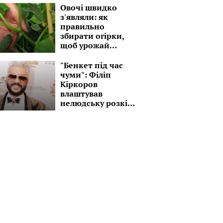
Овочі швидко
з'являли: як
правильно
збирати огірки,
щоб урожай
зберігався
якнайдовше
"Бенкет під час
чуми": Філіп
Кіркоров
влаштував
нелюдську розкіш
заради своєї
вигоди