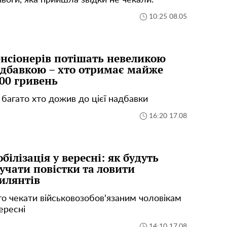
воги, яка прийшла звідки не чекали.
10:25 08.05
нсіонерів потішать невеликою
дбавкою – хто отримає майже
00 гривень
 багато хто дожив до цієї надбавки
16:20 17.08
білізація у вересні: як будуть
учати повістки та ловити
илянтів
го чекати військовозобов'язаним чоловікам
ересні
14:10 17.08