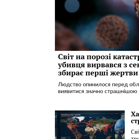
Світ на порозі катас
убивця вирвався з се
збирає перші жертви
Людство опинилося перед обли
виявитися значно страшнішою за
Ха
ст
Сві