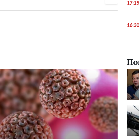
жай
Зеленський
17:1
повідомив сумну
новину, F-16 не
16:3
вистачить
По