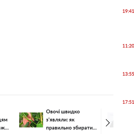
19:4
11:2
13:5
17:5
Україна не зможе
перемогти у небі:
ти
Володимир