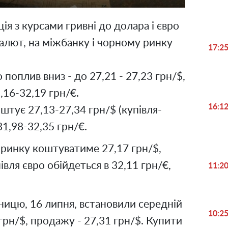
ія з курсами гривні до долара і євро
валют, на міжбанку і чорному ринку
17:2
поплив вниз - до 27,21 - 27,23 грн/$,
,16-32,19 грн/€.
16:1
штує 27,13-27,34 грн/$ (купівля-
31,98-32,35 грн/€.
ринку коштуватиме 27,17 грн/$,
івля євро обійдеться в 32,11 грн/€,
11:2
ницю, 16 липня, встановили середній
10:2
 грн/$, продажу - 27,31 грн/$. Купити