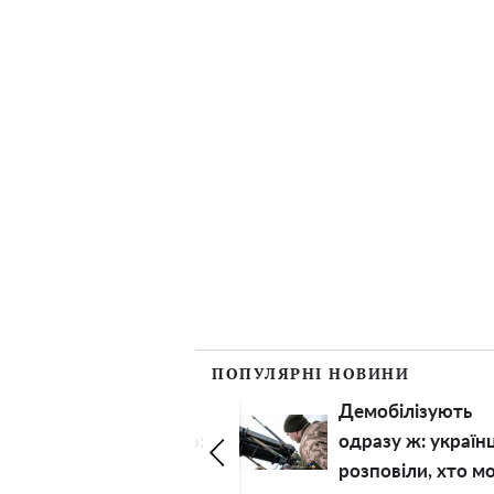
ПОПУЛЯРНІ НОВИНИ
Демобілізують
Овочі швидко
одразу ж: українцям
з'являли: як
розповіли, хто може
правильно збира