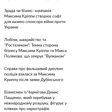
Зрада чи бізнес: компанія
5
Максима Кріппи створює софт
для казино спонсора війни проти
України
Лобізм, шахрайство та
0
"Ростелеком": Темна сторона
бізнесу Максима Кріппи та Макса
Полякова, що оперує "Вулканом"
Справа про фальшивий диплом:
0
поліція взялася за Максима
Криппу після заяви Дубінського
Бізнесмен із Чернігова Денис
6
Пащенко, який перебував у
міжнародному розшуку, фігурує у
плівках про наркотрафік