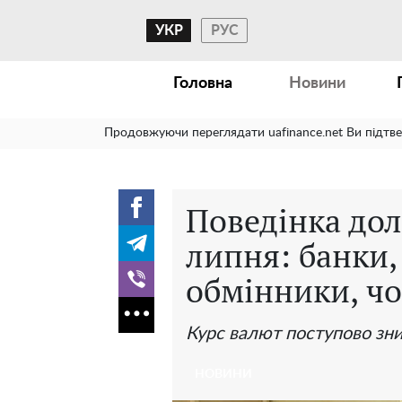
УКР
РУС
Головна
Новини
Продовжуючи переглядати uafinance.net Ви підтв
Поведінка дол
липня: банки,
обмінники, ч
Курс валют поступово зни
НОВИНИ