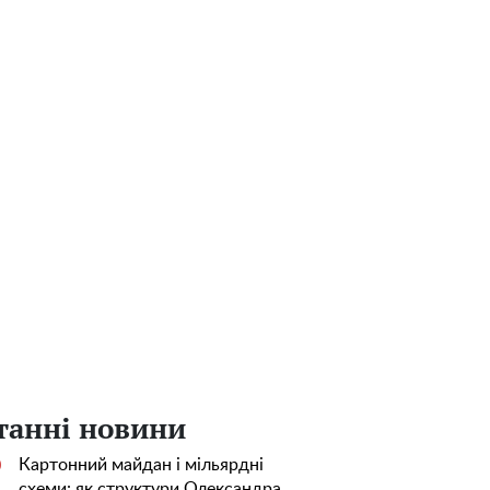
танні новини
Картонний майдан і мільярдні
0
схеми: як структури Олександра