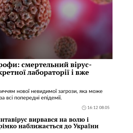
трофи: смертельний вірус-
кретної лабораторії і вже
ччям нової невидимої загрози, яка може
 всі попередні епідемії.
16:12 08.05
нтавірус вирвався на волю і
рімко наближається до України