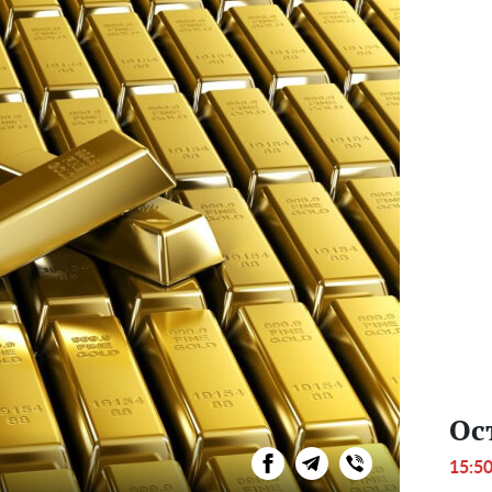
Ос
15:5