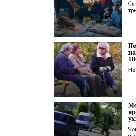
Сві
три
Пе
на
10
Не
Мо
вр
ух
Чо