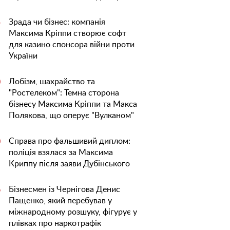
Зрада чи бізнес: компанія
5
Максима Кріппи створює софт
для казино спонсора війни проти
України
Лобізм, шахрайство та
0
"Ростелеком": Темна сторона
бізнесу Максима Кріппи та Макса
Полякова, що оперує "Вулканом"
Справа про фальшивий диплом:
0
поліція взялася за Максима
Криппу після заяви Дубінського
Бізнесмен із Чернігова Денис
6
Пащенко, який перебував у
міжнародному розшуку, фігурує у
плівках про наркотрафік