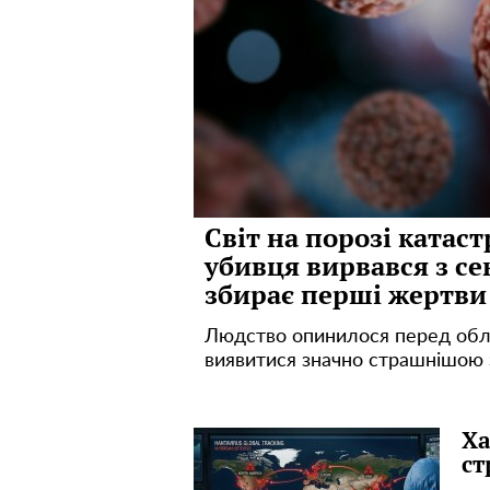
Світ на порозі катас
убивця вирвався з се
збирає перші жертви
Людство опинилося перед обли
виявитися значно страшнішою за
Ха
ст