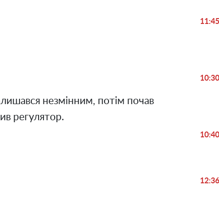
Video
11:4
10:3
алишався незмінним, потім почав
ив регулятор.
10:4
12:3