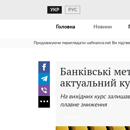
УКР
РУС
Головна
Новини
Продовжуючи переглядати uafinance.net Ви підтв
Банківські мет
актуальний ку
На вихідних курс залишав
плавне зниження
НОВИНИ