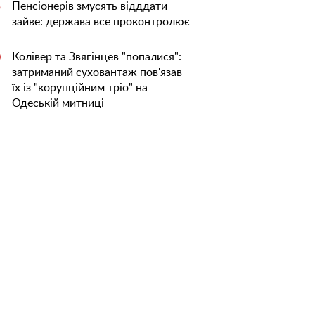
Пенсіонерів змусять відддати
5
зайве: держава все проконтролює
Колівер та Звягінцев "попалися":
0
затриманий суховантаж пов'язав
їх із "корупційним тріо" на
Одеській митниці