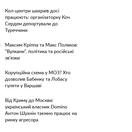
Кол-центри шахраїв досі
1
працюють: організаторку Коч
Сердем депортували до
Туреччини
Максим Кріппа та Макс Поляков:
0
"Вулкани", політика та російські
зв'язки
Корупційна схема у МОЗ? Хто
5
дозволив Бабенку та Лобасу
гуляти у Варшаві
Від Криму до Москви:
1
український власник Domino
Антон Шухнін таємно працює на
ринку агресора