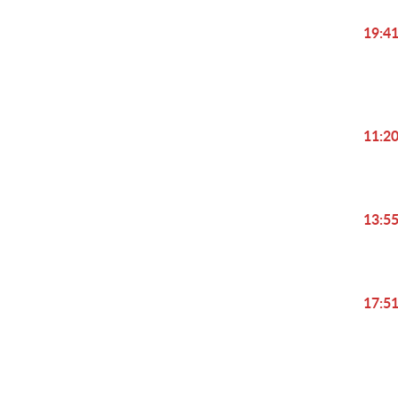
19:4
11:2
13:5
17:5