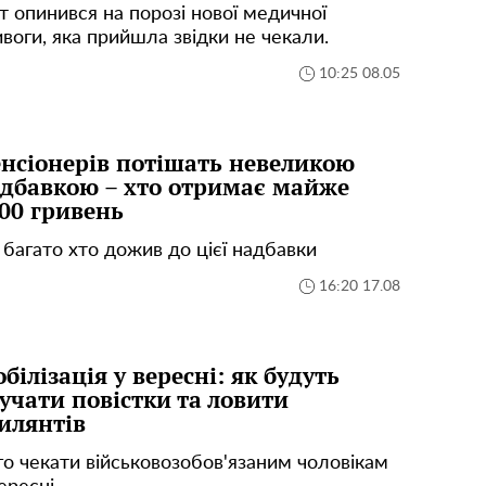
т опинився на порозі нової медичної
воги, яка прийшла звідки не чекали.
10:25 08.05
нсіонерів потішать невеликою
дбавкою – хто отримає майже
00 гривень
 багато хто дожив до цієї надбавки
16:20 17.08
білізація у вересні: як будуть
учати повістки та ловити
илянтів
го чекати військовозобов'язаним чоловікам