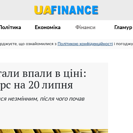
Політика
Економіка
Фінанси
Гламур
ерджуєте, що ознайомилися з
Політикою конфіденційності
і погоджу
али впали в ціні:
рс на 20 липня
ся незмінним, після чого почав