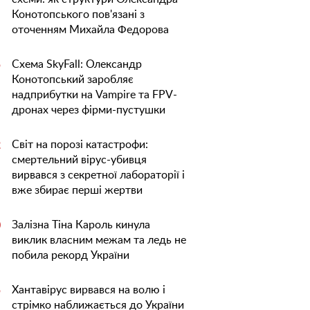
Конотопського пов'язані з
оточенням Михайла Федорова
Схема SkyFall: Олександр
5
Конотопський заробляє
надприбутки на Vampire та FPV-
дронах через фірми-пустушки
Світ на порозі катастрофи:
2
смертельний вірус-убивця
вирвався з секретної лабораторії і
вже збирає перші жертви
Залізна Тіна Кароль кинула
0
виклик власним межам та ледь не
побила рекорд України
Хантавірус вирвався на волю і
5
стрімко наближається до України