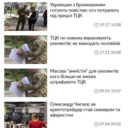
Українцям з бронюванням
готують повістки: хто потрапить
під приціл ТЦК
19:17 16.08
ТЦК по-новому вираховують
ухилянтів: як знаходять чоловіків
17:11 16.08
Масова "амністія" для ухилянтів:
кого більше не зможе
штрафувати ТЦК
09:05 19.07
Олександр Чигаєв: як
криптотрейдер став скамером та
аферистом
07:04 09.02