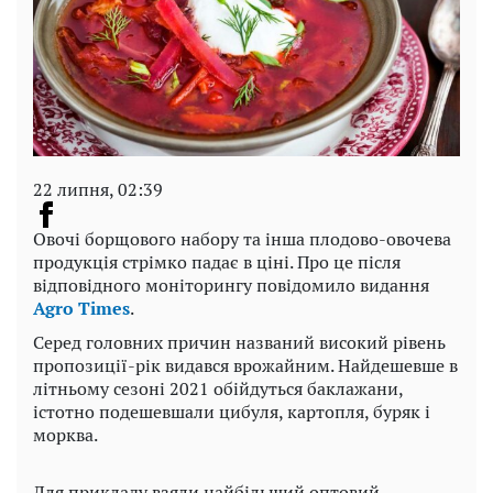
22 липня, 02:39
Овочі борщового набору та інша плодово-овочева
продукція стрімко падає в ціні. Про це після
відповідного моніторингу повідомило видання
Agro Times
.
Серед головних причин названий високий рівень
пропозиції-рік видався врожайним. Найдешевше в
літньому сезоні 2021 обійдуться баклажани,
істотно подешевшали цибуля, картопля, буряк і
морква.
Для прикладу взяли найбільший оптовий