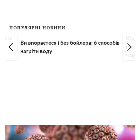
ПОПУЛЯРНІ НОВИНИ
орить
Юрій 
Ви впораєтеся і без бойлера: 6 способів
похв
нагріти воду
чорню
дорог