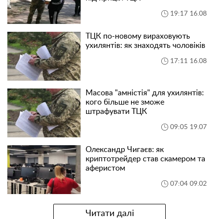
19:17 16.08
ТЦК по-новому вираховують
ухилянтів: як знаходять чоловіків
17:11 16.08
Масова "амністія" для ухилянтів:
кого більше не зможе
штрафувати ТЦК
09:05 19.07
Олександр Чигаєв: як
криптотрейдер став скамером та
аферистом
07:04 09.02
Читати далі