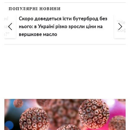
ПОПУЛЯРНІ НОВИНИ
чині
Скоро доведеться їсти бутерброд без
"Нема
еспав
нього: в Україні різко зросли ціни на
Софі
иця?"
вершкове масло