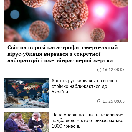
Світ на порозі катастрофи: смертельний
вірус-убивця вирвався з секретної
лабораторії і вже збирає перші жертви
16:12 08.05
Хантавірус вирвався на волю і
стрімко наближається до
України
10:25 08.05
Пенсіонерів потішать невеликою
надбавкою – хто отримає майже
1000 гривень