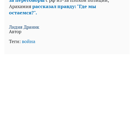
за переговоры
с рф из-за плохой позиции,
Арахамия
рассказал правду: "Где мы
остаемся?".
Лидия Драник
Автор
Теги:
война