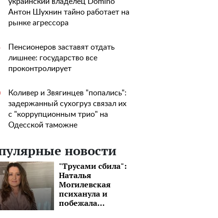
украинский владелец Domino
Антон Шухнин тайно работает на
рынке агрессора
Пенсионеров заставят отдать
5
лишнее: государство все
проконтролирует
Коливер и Звягинцев "попались":
0
задержанный сухогруз связал их
с "коррупционным трио" на
Одесской таможне
пулярные новости
"Трусами сбила":
Наталья
Могилевская
психанула и
побежала
уничтожать