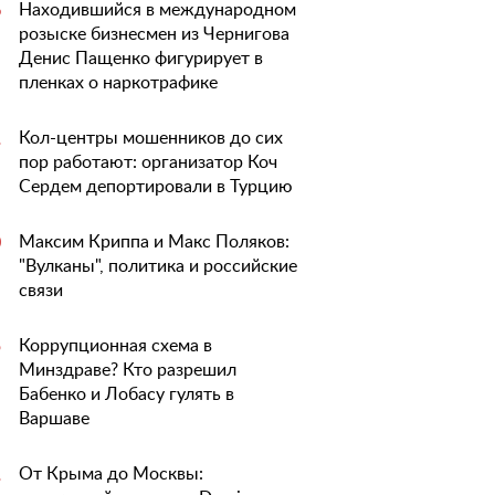
Находившийся в международном
6
розыске бизнесмен из Чернигова
Денис Пащенко фигурирует в
пленках о наркотрафике
Кол-центры мошенников до сих
1
пор работают: организатор Коч
Сердем депортировали в Турцию
Максим Криппа и Макс Поляков:
0
"Вулканы", политика и российские
связи
Коррупционная схема в
5
Минздраве? Кто разрешил
Бабенко и Лобасу гулять в
Варшаве
От Крыма до Москвы:
1