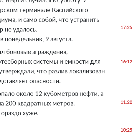
с нефти случился в субботу, 7
морском терминале Каспийского
ума, и само собой, что устранить
17:2
р не удалось.
в понедельник, 9 августа.
ил боновые зграждения,
фтесборных системы и емкости для
16:1
утверждали, что разлив локализован
дставляет опасности.
пало около 12 кубометров нефти, а
11:2
а 200 квадратных метров.
гораздо хуже.
10:2