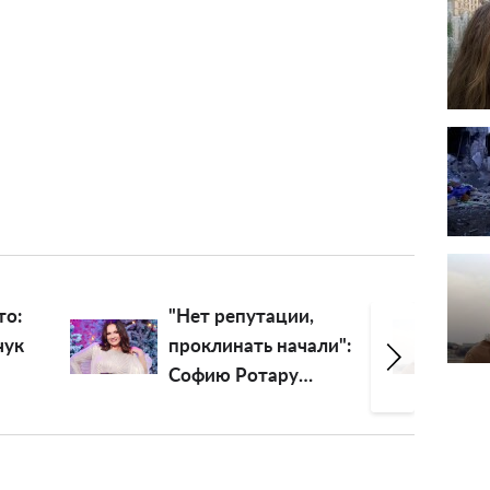
"Она чудом осталась
ли":
жива": Дмитрий
Комаров рассказал о
силе духа молодой
девушки без рук и
ноги