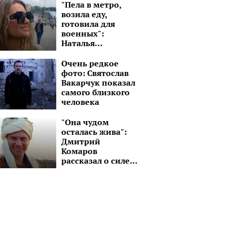
дрон-камикадзе
"Пела в метро,
возила еду,
готовила для
военных":
Наталья
Могилевская
рассказала, как
Очень редкое
жила в первые
фото: Святослав
дни войны
Вакарчук показал
самого близкого
человека
"Она чудом
осталась жива":
Дмитрий
"Как древняя
Стала раком,
Комаров
рассказал о силе
старушка, смех
раздвинув ноги:
духа молодой
идиотский":
развратная Maruv
девушки без рук и
истеричной
нацелилась на
ноги
Анастасии
глупых и
Волочковой
озабоченных