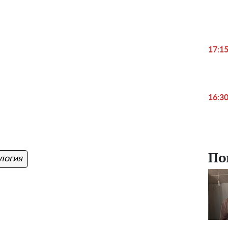
17:1
16:3
По
логия