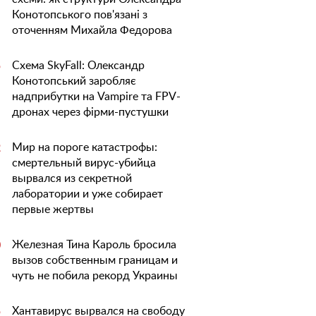
Конотопського пов'язані з
оточенням Михайла Федорова
Схема SkyFall: Олександр
5
Конотопський заробляє
надприбутки на Vampire та FPV-
дронах через фірми-пустушки
Мир на пороге катастрофы:
2
смертельный вирус-убийца
вырвался из секретной
лаборатории и уже собирает
первые жертвы
Железная Тина Кароль бросила
0
вызов собственным границам и
чуть не побила рекорд Украины
Хантавирус вырвался на свободу
5