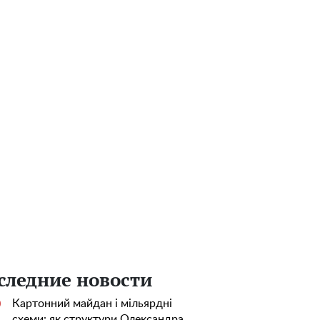
следние новости
Картонний майдан і мільярдні
0
схеми: як структури Олександра