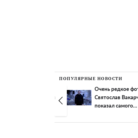
ПОПУЛЯРНЫЕ НОВОСТИ
Очень редкое фото:
"Нет репутации,
Святослав Вакарчук
проклинать нача
показал самого
Софию Ротару
близкого человека
прозвали
предательницей