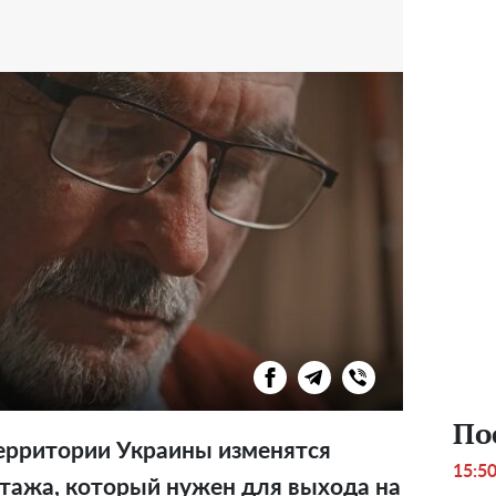
По
ерритории Украины изменятся
15:5
стажа, который нужен для выхода на