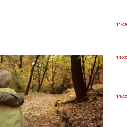
Play
Video
11:4
10:3
10:4