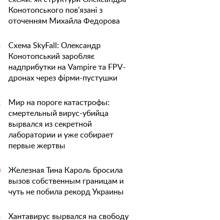
Конотопського пов'язані з
оточенням Михайла Федорова
Схема SkyFall: Олександр
5
Конотопський заробляє
надприбутки на Vampire та FPV-
дронах через фірми-пустушки
Мир на пороге катастрофы:
2
смертельный вирус-убийца
вырвался из секретной
лаборатории и уже собирает
первые жертвы
Железная Тина Кароль бросила
0
вызов собственным границам и
чуть не побила рекорд Украины
Хантавирус вырвался на свободу
5