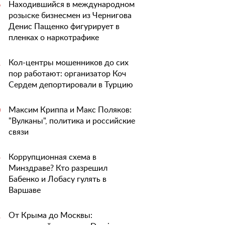
Находившийся в международном
6
розыске бизнесмен из Чернигова
Денис Пащенко фигурирует в
пленках о наркотрафике
Кол-центры мошенников до сих
1
пор работают: организатор Коч
Сердем депортировали в Турцию
Максим Криппа и Макс Поляков:
0
"Вулканы", политика и российские
связи
Коррупционная схема в
5
Минздраве? Кто разрешил
Бабенко и Лобасу гулять в
Варшаве
От Крыма до Москвы:
1