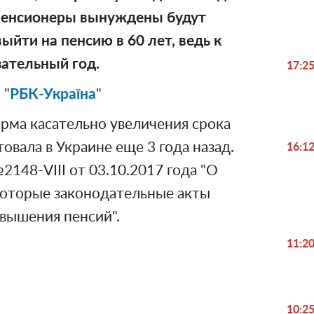
е пенсионеры вынуждены будут
ыйти на пенсию в 60 лет, ведь к
зательный год.
17:2
 "
РБК-Україна
"
рма касательно увеличения срока
овала в Украине еще 3 года назад.
16:1
2148-VIII от 03.10.2017 года "О
которые законодательные акты
вышения пенсий".
11:2
10:2