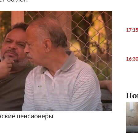
17:1
16:3
По
нские пенсионеры