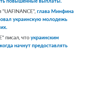
ать повышенные выплаты.
л "UAFINANCE",
глава Минфина
ровал украинскую молодежь
их.
" писал, что
украинским
 когда начнут предоставлять