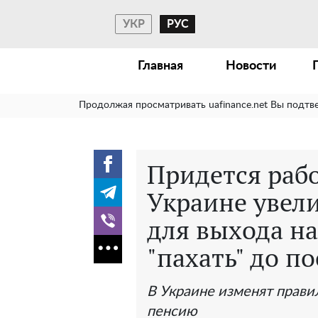
УКР
РУС
Главная
Новости
Продолжая просматривать uafinance.net Вы подтв
Придется рабо
Украине увели
для выхода н
"пахать" до п
В Украине изменят прави
пенсию