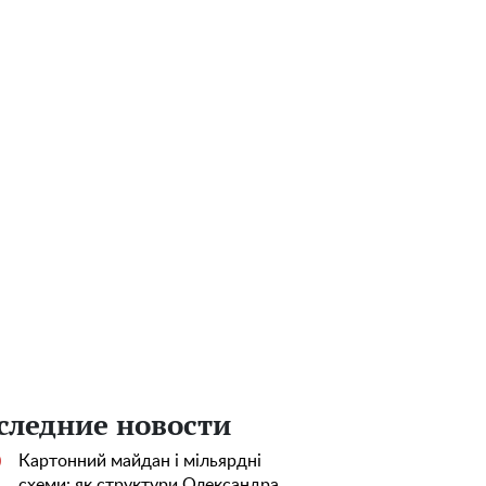
следние новости
Картонний майдан і мільярдні
0
схеми: як структури Олександра