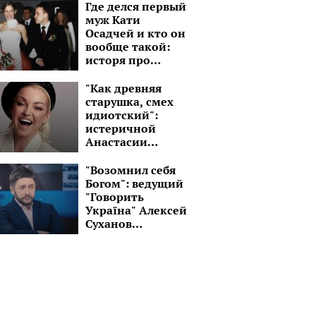
Где делся первый
муж Кати
Осадчей и кто он
вообще такой:
исторя про
бизнесмена,
который на 15 лет
"Как древняя
старше
старушка, смех
идиотский":
истеричной
Анастасии
Волочковой
советуют
"Возомнил себя
подлечить голову
Богом": ведущий
"Говорить
Україна" Алексей
Суханов
превратился в
пастыря