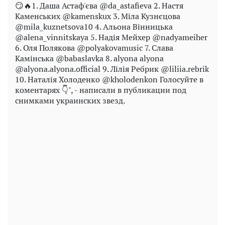
😏🔥1. Даша Астаф'єва @da_astafieva 2. Настя
Каменських @kamenskux 3. Міла Кузнєцова
@mila_kuznetsova10 4. Альона Вінницька
@alena_vinnitskaya 5. Надія Мейхер @nadyameiher
6. Оля Полякова @polyakovamusic 7. Слава
Камінська @babaslavka 8. alyona alyona
@alyona.alyona.official 9. Лілія Ребрик @liliia.rebrik
10. Наталія Холоденко @kholodenkon Голосуйте в
коментарях 👇", - написали в публикации под
снимками украинских звезд.
Play
Video