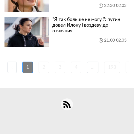
22:30 02.03
"Я так больше не могу..": путин
довел Илону Гвоздеву до
отчаяния
21:00 02.03
‹
1
2
3
4
...
193
1