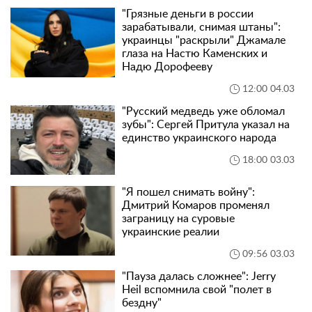
"Грязные деньги в россии
зарабатывали, снимая штаны":
украинцы "раскрыли" Джамале
глаза на Настю Каменских и
Надю Дорофееву
12:00 04.03
"Русский медведь уже обломал
зубы": Сергей Притула указал на
единство украинского народа
18:00 03.03
"Я пошел снимать войну":
Дмитрий Комаров променял
заграницу на суровые
украинские реалии
09:56 03.03
"Пауза далась сложнее": Jerry
Heil вспомнила свой "полет в
бездну"