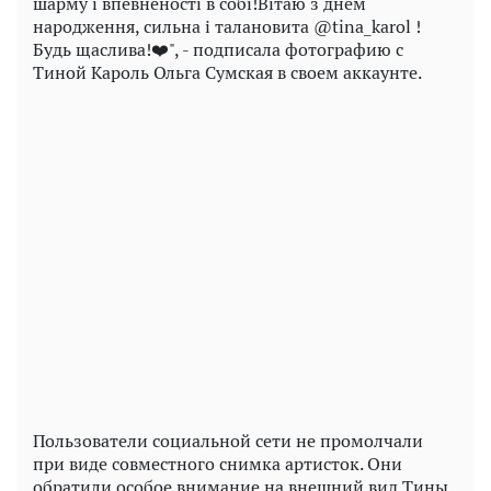
шарму і впевненості в собі!Вітаю з днем
народження, сильна і талановита @tina_karol !
Будь щаслива!❤️", - подписала фотографию с
Тиной Кароль Ольга Сумская в своем аккаунте.
Play
Video
Пользователи социальной сети не промолчали
при виде совместного снимка артисток. Они
обратили особое внимание на внешний вид Тины