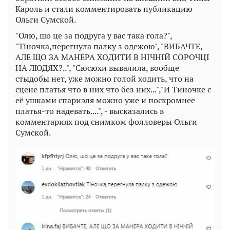
Кароль и стали комментировать публикацию
Ольги Сумской.
"Олю, шо це за подруга у вас така гола?",
"Тіночка,перегнула палку з одежою", "ВИБАЧТЕ,
АЛЕ ЩО ЗА МАНЕРА ХОДИТИ В НІЧНІЙ СОРОЧЦІ
НА ЛЮДЯХ?..", "Сюсюхи вывалила, вообще
стыдобы нет, уже можно голой ходить, что на
сцене платья что в них что без них...","И Тиночке с
её ушками спариэля можно уже и поскромнее
платья-то надевать....", - высказались в
комментариях под снимком фолловеры Ольги
Сумской.