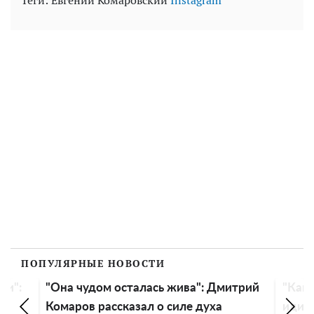
Теги:
Евгений Комаровский
Instagram
ПОПУЛЯРНЫЕ НОВОСТИ
ли":
"Она чудом осталась жива": Дмитрий
"Как 
Комаров рассказал о силе духа
идиот