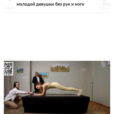
молодой девушки без рук и ноги
Воло
голо