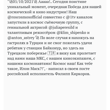
"🚀05/10/2021🚀 Ааааа!.. Сегодня поистине
уникальный момент, очередная Победа для нашей
космической и кино индустрии! Наш
@roscosmosofficial совместно с @1tv каналом
запустили в космос съёмочную группу, с
гениальной актрисой @juliaperesild и
талантливым режиссёром @klim_shipenko и
@anton_astrey 🚀 По воле случая я нахожусь на
гастролях в Турции и не смог пожелать удачи
ребятам у станции Байконур, но здесь на
Турецком побережье 🇹🇷 я вижу как пролетает
над нами наша МКС, с нашим киноэкипажем, с
нашими космонавтами! Космос наш! Как тебе
такое, Илон Маск?!", - написал в своем посте
российский исполнитель Филипп Киркоров.