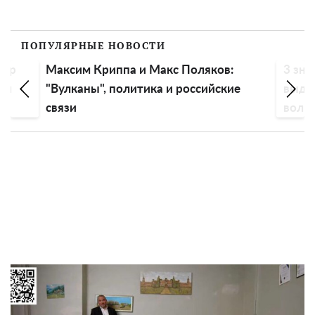
ПОПУЛЯРНЫЕ НОВОСТИ
пор
Максим Криппа и Макс Поляков:
3 зна
ем
"Вулканы", политика и российские
выдох
связи
волны